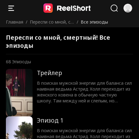
Главная
/
Переспи со мной, см
/
Все эпизоды
ертный!
Переспи со мной, смертный! Все
эпизоды
68
Эпизоды
Трейлер
В поисках мужской энергии для баланса сил
наивная ведьма Астрид Холл переходит из
женского ковена в обычную частную
школу. Там между ней и слепым, но
чертовски привлекательным Нейтом
Вудфордом вспыхивает искра. Узнав, что
парень ослеп из-за проклятья, она
Эпизод 1
предлагает сделку. Астрид вернет ему
зрение, а Нейт выполнит любую ее просьбу.
В поисках мужской энергии для баланса сил
Но юную ведьму ждет культурный шок,
наивная ведьма Астрид Холл переходит из