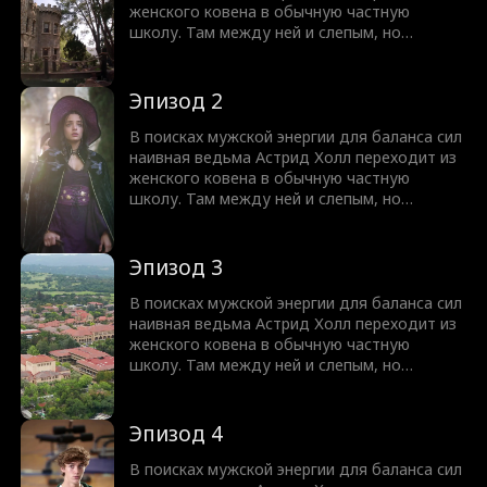
ведь спать вместе означает совсем не то,
женского ковена в обычную частную
что она думала!
школу. Там между ней и слепым, но
чертовски привлекательным Нейтом
Вудфордом вспыхивает искра. Узнав, что
парень ослеп из-за проклятья, она
Эпизод 2
предлагает сделку. Астрид вернет ему
зрение, а Нейт выполнит любую ее просьбу.
В поисках мужской энергии для баланса сил
Но юную ведьму ждет культурный шок,
наивная ведьма Астрид Холл переходит из
ведь спать вместе означает совсем не то,
женского ковена в обычную частную
что она думала!
школу. Там между ней и слепым, но
чертовски привлекательным Нейтом
Вудфордом вспыхивает искра. Узнав, что
парень ослеп из-за проклятья, она
Эпизод 3
предлагает сделку. Астрид вернет ему
зрение, а Нейт выполнит любую ее просьбу.
В поисках мужской энергии для баланса сил
Но юную ведьму ждет культурный шок,
наивная ведьма Астрид Холл переходит из
ведь спать вместе означает совсем не то,
женского ковена в обычную частную
что она думала!
школу. Там между ней и слепым, но
чертовски привлекательным Нейтом
Вудфордом вспыхивает искра. Узнав, что
парень ослеп из-за проклятья, она
Эпизод 4
предлагает сделку. Астрид вернет ему
зрение, а Нейт выполнит любую ее просьбу.
В поисках мужской энергии для баланса сил