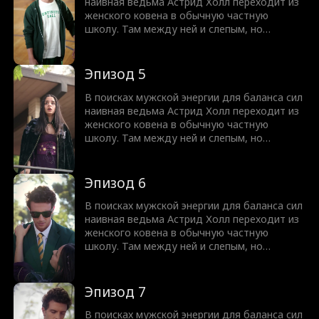
Но юную ведьму ждет культурный шок,
наивная ведьма Астрид Холл переходит из
ведь спать вместе означает совсем не то,
женского ковена в обычную частную
что она думала!
школу. Там между ней и слепым, но
чертовски привлекательным Нейтом
Вудфордом вспыхивает искра. Узнав, что
парень ослеп из-за проклятья, она
Эпизод 5
предлагает сделку. Астрид вернет ему
зрение, а Нейт выполнит любую ее просьбу.
В поисках мужской энергии для баланса сил
Но юную ведьму ждет культурный шок,
наивная ведьма Астрид Холл переходит из
ведь спать вместе означает совсем не то,
женского ковена в обычную частную
что она думала!
школу. Там между ней и слепым, но
чертовски привлекательным Нейтом
Вудфордом вспыхивает искра. Узнав, что
парень ослеп из-за проклятья, она
Эпизод 6
предлагает сделку. Астрид вернет ему
зрение, а Нейт выполнит любую ее просьбу.
В поисках мужской энергии для баланса сил
Но юную ведьму ждет культурный шок,
наивная ведьма Астрид Холл переходит из
ведь спать вместе означает совсем не то,
женского ковена в обычную частную
что она думала!
школу. Там между ней и слепым, но
чертовски привлекательным Нейтом
Вудфордом вспыхивает искра. Узнав, что
парень ослеп из-за проклятья, она
Эпизод 7
предлагает сделку. Астрид вернет ему
зрение, а Нейт выполнит любую ее просьбу.
В поисках мужской энергии для баланса сил