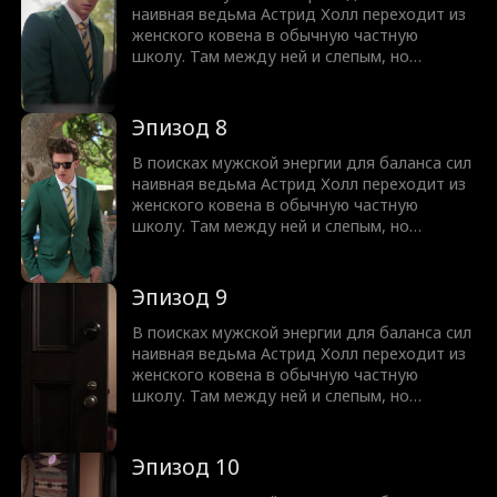
Но юную ведьму ждет культурный шок,
наивная ведьма Астрид Холл переходит из
ведь спать вместе означает совсем не то,
женского ковена в обычную частную
что она думала!
школу. Там между ней и слепым, но
чертовски привлекательным Нейтом
Вудфордом вспыхивает искра. Узнав, что
парень ослеп из-за проклятья, она
Эпизод 8
предлагает сделку. Астрид вернет ему
зрение, а Нейт выполнит любую ее просьбу.
В поисках мужской энергии для баланса сил
Но юную ведьму ждет культурный шок,
наивная ведьма Астрид Холл переходит из
ведь спать вместе означает совсем не то,
женского ковена в обычную частную
что она думала!
школу. Там между ней и слепым, но
чертовски привлекательным Нейтом
Вудфордом вспыхивает искра. Узнав, что
парень ослеп из-за проклятья, она
Эпизод 9
предлагает сделку. Астрид вернет ему
зрение, а Нейт выполнит любую ее просьбу.
В поисках мужской энергии для баланса сил
Но юную ведьму ждет культурный шок,
наивная ведьма Астрид Холл переходит из
ведь спать вместе означает совсем не то,
женского ковена в обычную частную
что она думала!
школу. Там между ней и слепым, но
чертовски привлекательным Нейтом
Вудфордом вспыхивает искра. Узнав, что
парень ослеп из-за проклятья, она
Эпизод 10
предлагает сделку. Астрид вернет ему