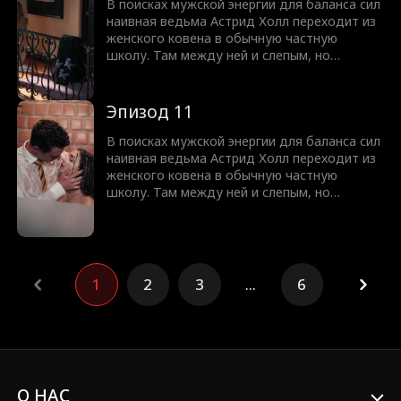
зрение, а Нейт выполнит любую ее просьбу.
В поисках мужской энергии для баланса сил
Но юную ведьму ждет культурный шок,
наивная ведьма Астрид Холл переходит из
ведь спать вместе означает совсем не то,
женского ковена в обычную частную
что она думала!
школу. Там между ней и слепым, но
чертовски привлекательным Нейтом
Вудфордом вспыхивает искра. Узнав, что
парень ослеп из-за проклятья, она
Эпизод 11
предлагает сделку. Астрид вернет ему
зрение, а Нейт выполнит любую ее просьбу.
В поисках мужской энергии для баланса сил
Но юную ведьму ждет культурный шок,
наивная ведьма Астрид Холл переходит из
ведь спать вместе означает совсем не то,
женского ковена в обычную частную
что она думала!
школу. Там между ней и слепым, но
чертовски привлекательным Нейтом
Вудфордом вспыхивает искра. Узнав, что
парень ослеп из-за проклятья, она
предлагает сделку. Астрид вернет ему
зрение, а Нейт выполнит любую ее просьбу.
1
2
3
...
6
Но юную ведьму ждет культурный шок,
ведь спать вместе означает совсем не то,
что она думала!
О НАС