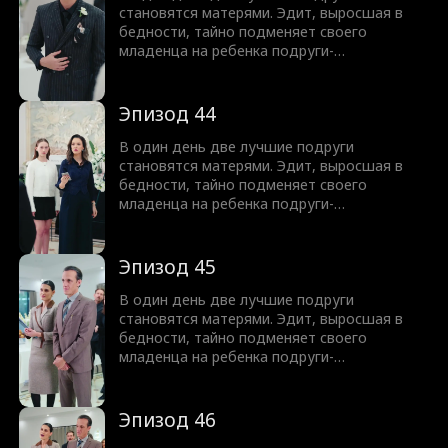
почти срабатывает, она узнает
становятся матерями. Эдит, выросшая в
шокирующую правду: все эти годы она
бедности, тайно подменяет своего
плохо обращалась с собственной дочерью.
младенца на ребенка подруги-
гендиректора, надеясь подарить своей
дочери жизнь в роскоши. Она не
подозревает, что генеральный директор
Эпизод 44
все видит - и молча меняет детей обратно.
Спустя восемнадцать лет, когда план Эдит
В один день две лучшие подруги
почти срабатывает, она узнает
становятся матерями. Эдит, выросшая в
шокирующую правду: все эти годы она
бедности, тайно подменяет своего
плохо обращалась с собственной дочерью.
младенца на ребенка подруги-
гендиректора, надеясь подарить своей
дочери жизнь в роскоши. Она не
подозревает, что генеральный директор
Эпизод 45
все видит - и молча меняет детей обратно.
Спустя восемнадцать лет, когда план Эдит
В один день две лучшие подруги
почти срабатывает, она узнает
становятся матерями. Эдит, выросшая в
шокирующую правду: все эти годы она
бедности, тайно подменяет своего
плохо обращалась с собственной дочерью.
младенца на ребенка подруги-
гендиректора, надеясь подарить своей
дочери жизнь в роскоши. Она не
подозревает, что генеральный директор
Эпизод 46
все видит - и молча меняет детей обратно.