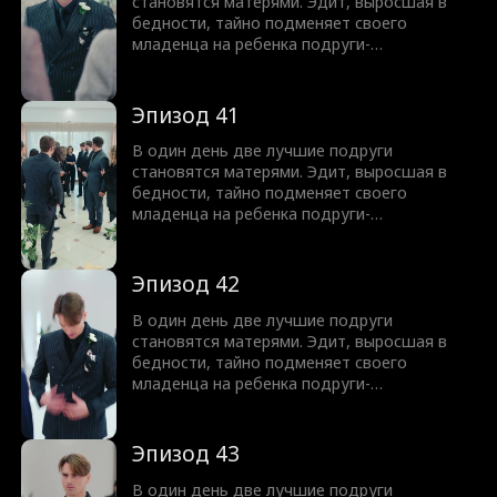
почти срабатывает, она узнает
становятся матерями. Эдит, выросшая в
шокирующую правду: все эти годы она
бедности, тайно подменяет своего
плохо обращалась с собственной дочерью.
младенца на ребенка подруги-
гендиректора, надеясь подарить своей
дочери жизнь в роскоши. Она не
подозревает, что генеральный директор
Эпизод 41
все видит - и молча меняет детей обратно.
Спустя восемнадцать лет, когда план Эдит
В один день две лучшие подруги
почти срабатывает, она узнает
становятся матерями. Эдит, выросшая в
шокирующую правду: все эти годы она
бедности, тайно подменяет своего
плохо обращалась с собственной дочерью.
младенца на ребенка подруги-
гендиректора, надеясь подарить своей
дочери жизнь в роскоши. Она не
подозревает, что генеральный директор
Эпизод 42
все видит - и молча меняет детей обратно.
Спустя восемнадцать лет, когда план Эдит
В один день две лучшие подруги
почти срабатывает, она узнает
становятся матерями. Эдит, выросшая в
шокирующую правду: все эти годы она
бедности, тайно подменяет своего
плохо обращалась с собственной дочерью.
младенца на ребенка подруги-
гендиректора, надеясь подарить своей
дочери жизнь в роскоши. Она не
подозревает, что генеральный директор
Эпизод 43
все видит - и молча меняет детей обратно.
Спустя восемнадцать лет, когда план Эдит
В один день две лучшие подруги