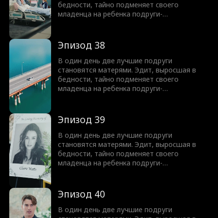
шокирующую правду: все эти годы она
бедности, тайно подменяет своего
плохо обращалась с собственной дочерью.
младенца на ребенка подруги-
гендиректора, надеясь подарить своей
дочери жизнь в роскоши. Она не
подозревает, что генеральный директор
Эпизод 38
все видит - и молча меняет детей обратно.
Спустя восемнадцать лет, когда план Эдит
В один день две лучшие подруги
почти срабатывает, она узнает
становятся матерями. Эдит, выросшая в
шокирующую правду: все эти годы она
бедности, тайно подменяет своего
плохо обращалась с собственной дочерью.
младенца на ребенка подруги-
гендиректора, надеясь подарить своей
дочери жизнь в роскоши. Она не
подозревает, что генеральный директор
Эпизод 39
все видит - и молча меняет детей обратно.
Спустя восемнадцать лет, когда план Эдит
В один день две лучшие подруги
почти срабатывает, она узнает
становятся матерями. Эдит, выросшая в
шокирующую правду: все эти годы она
бедности, тайно подменяет своего
плохо обращалась с собственной дочерью.
младенца на ребенка подруги-
гендиректора, надеясь подарить своей
дочери жизнь в роскоши. Она не
подозревает, что генеральный директор
Эпизод 40
все видит - и молча меняет детей обратно.
Спустя восемнадцать лет, когда план Эдит
В один день две лучшие подруги