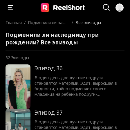
Главная
/
Подменили ли насле
/
Все эпизоды
дницу при рождени
Подменили ли наследницу при
и?
рождении? Все эпизоды
52
Эпизоды
Эпизод 36
В один день две лучшие подруги
становятся матерями. Эдит, выросшая в
бедности, тайно подменяет своего
младенца на ребенка подруги-
гендиректора, надеясь подарить своей
дочери жизнь в роскоши. Она не
подозревает, что генеральный директор
Эпизод 37
все видит - и молча меняет детей обратно.
Спустя восемнадцать лет, когда план Эдит
В один день две лучшие подруги
почти срабатывает, она узнает
становятся матерями. Эдит, выросшая в