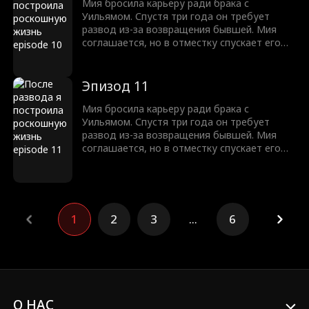
ходе этих баталий он осознает свои
Мия бросила карьеру ради брака с
истинные чувства и решает во что бы то ни
Уильямом. Спустя три года он требует
стало вернуть жену!
развод из-за возвращения бывшей. Мия
соглашается, но в отместку спускает его
деньги на шопинг! Вдобавок она
устраивается дизайнером в его компанию.
Когда Уильям требует от нее уволиться,
Эпизод 11
она пускает слух о его домогательствах. В
ходе этих баталий он осознает свои
Мия бросила карьеру ради брака с
истинные чувства и решает во что бы то ни
Уильямом. Спустя три года он требует
стало вернуть жену!
развод из-за возвращения бывшей. Мия
соглашается, но в отместку спускает его
деньги на шопинг! Вдобавок она
устраивается дизайнером в его компанию.
Когда Уильям требует от нее уволиться,
она пускает слух о его домогательствах. В
ходе этих баталий он осознает свои
1
2
3
...
6
истинные чувства и решает во что бы то ни
стало вернуть жену!
О НАС