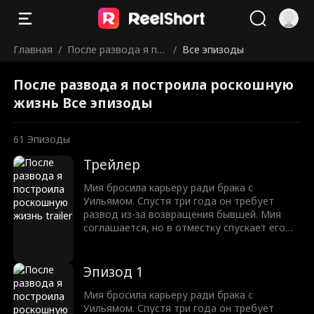
Главная
/
После развода я по
/
Все эпизоды
строила роскошную
После развода я построила роскошную
жизнь
жизнь Все эпизоды
61
Эпизоды
Трейлер
Мия бросила карьеру ради брака с
Уильямом. Спустя три года он требует
развод из-за возвращения бывшей. Мия
соглашается, но в отместку спускает его
деньги на шопинг! Вдобавок она
устраивается дизайнером в его компанию.
Когда Уильям требует от нее уволиться,
Эпизод 1
она пускает слух о его домогательствах. В
ходе этих баталий он осознает свои
Мия бросила карьеру ради брака с
истинные чувства и решает во что бы то ни
Уильямом. Спустя три года он требует