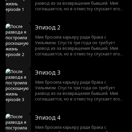
стало вернуть жену!
развод из-за возвращения бывшей. Мия
соглашается, но в отместку спускает его
деньги на шопинг! Вдобавок она
устраивается дизайнером в его компанию.
Когда Уильям требует от нее уволиться,
Эпизод 2
она пускает слух о его домогательствах. В
ходе этих баталий он осознает свои
Мия бросила карьеру ради брака с
истинные чувства и решает во что бы то ни
Уильямом. Спустя три года он требует
стало вернуть жену!
развод из-за возвращения бывшей. Мия
соглашается, но в отместку спускает его
деньги на шопинг! Вдобавок она
устраивается дизайнером в его компанию.
Когда Уильям требует от нее уволиться,
Эпизод 3
она пускает слух о его домогательствах. В
ходе этих баталий он осознает свои
Мия бросила карьеру ради брака с
истинные чувства и решает во что бы то ни
Уильямом. Спустя три года он требует
стало вернуть жену!
развод из-за возвращения бывшей. Мия
соглашается, но в отместку спускает его
деньги на шопинг! Вдобавок она
устраивается дизайнером в его компанию.
Когда Уильям требует от нее уволиться,
Эпизод 4
она пускает слух о его домогательствах. В
ходе этих баталий он осознает свои
Мия бросила карьеру ради брака с