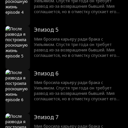
истинные чувства и решает во что бы то ни
Уильямом. Спустя три года он требует
стало вернуть жену!
развод из-за возвращения бывшей. Мия
соглашается, но в отместку спускает его
деньги на шопинг! Вдобавок она
устраивается дизайнером в его компанию.
Когда Уильям требует от нее уволиться,
Эпизод 5
она пускает слух о его домогательствах. В
ходе этих баталий он осознает свои
Мия бросила карьеру ради брака с
истинные чувства и решает во что бы то ни
Уильямом. Спустя три года он требует
стало вернуть жену!
развод из-за возвращения бывшей. Мия
соглашается, но в отместку спускает его
деньги на шопинг! Вдобавок она
устраивается дизайнером в его компанию.
Когда Уильям требует от нее уволиться,
Эпизод 6
она пускает слух о его домогательствах. В
ходе этих баталий он осознает свои
Мия бросила карьеру ради брака с
истинные чувства и решает во что бы то ни
Уильямом. Спустя три года он требует
стало вернуть жену!
развод из-за возвращения бывшей. Мия
соглашается, но в отместку спускает его
деньги на шопинг! Вдобавок она
устраивается дизайнером в его компанию.
Когда Уильям требует от нее уволиться,
Эпизод 7
она пускает слух о его домогательствах. В
ходе этих баталий он осознает свои
Мия бросила карьеру ради брака с