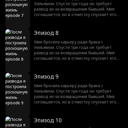
истинные чувства и решает во что бы то ни
Уильямом. Спустя три года он требует
стало вернуть жену!
развод из-за возвращения бывшей. Мия
соглашается, но в отместку спускает его
деньги на шопинг! Вдобавок она
устраивается дизайнером в его компанию.
Когда Уильям требует от нее уволиться,
Эпизод 8
она пускает слух о его домогательствах. В
ходе этих баталий он осознает свои
Мия бросила карьеру ради брака с
истинные чувства и решает во что бы то ни
Уильямом. Спустя три года он требует
стало вернуть жену!
развод из-за возвращения бывшей. Мия
соглашается, но в отместку спускает его
деньги на шопинг! Вдобавок она
устраивается дизайнером в его компанию.
Когда Уильям требует от нее уволиться,
Эпизод 9
она пускает слух о его домогательствах. В
ходе этих баталий он осознает свои
Мия бросила карьеру ради брака с
истинные чувства и решает во что бы то ни
Уильямом. Спустя три года он требует
стало вернуть жену!
развод из-за возвращения бывшей. Мия
соглашается, но в отместку спускает его
деньги на шопинг! Вдобавок она
устраивается дизайнером в его компанию.
Когда Уильям требует от нее уволиться,
Эпизод 10
она пускает слух о его домогательствах. В