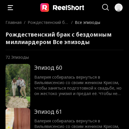
Главная
/
Рождественский бр
/
Все эпизоды
ак с бездомным мил
Рождественский брак с бездомным
лиардером
миллиардером Все эпизоды
72
Эпизоды
Эпизод 60
Валерия собиралась вернуться в
Вильявисенсио со своим женихом Крисом,
чтобы заняться подготовкой к свадьбе, но
он жестоко унизил и предал её. Чтобы не
опозориться перед семьёй, Валерия
вынуждена выйти замуж за Самуэля —
бездомного, которому она помогала. Но
Эпизод 61
она и не подозревала, что Самуэль вовсе
не простой бездомный, а харизматичный и
Валерия собиралась вернуться в
привлекательный миллиардер, генеральный
Вильявисенсио со своим женихом Крисом,