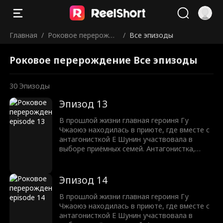
Главная
/
Роковое перерожде
/
Все эпизоды
ние
Роковое перерождение Все эпизоды
30
Эпизоды
Эпизод 13
В прошлой жизни главная героиня Гу
Чжаоюэ находилась в приюте, где вместе с
антагонисткой Е Шунин участвовала в
выборе приёмных семей. Антагонистка,
увидев роскошную семью Гу, решила войти
в богатый дом. А главная героиня попала в
семью уборщиков. Неожиданно, семье Гу
Эпизод 14
не понравилась антагонистка, а молодой
господин Гу Чжаое и вовсе к ней охладел,
В прошлой жизни главная героиня Гу
напротив, его привлекла самостоятельная и
Чжаоюэ находилась в приюте, где вместе с
сильная главная героиня. Когда чувства
антагонисткой Е Шунин участвовала в