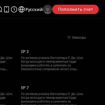
Пополнить счет
Русский
71
Эпизоды
EP 3
 Дж. Шэн.
По мотивам романа-бестселлера Л. Дж. Шэн.
Эдди
Когда молодая и темпераментная Эдди
вынуждена работать и шпионить за
тца,
безжалостным соперником своего отца,
ерерастает
Трентом Рексротом, их ненависть перерастает
большой
в запретное желание — любовь с большой
т погубить
разницей в возрасте, которая может погубить
их обоих.
EP 7
 Дж. Шэн.
По мотивам романа-бестселлера Л. Дж. Шэн.
Эдди
Когда молодая и темпераментная Эдди
вынуждена работать и шпионить за