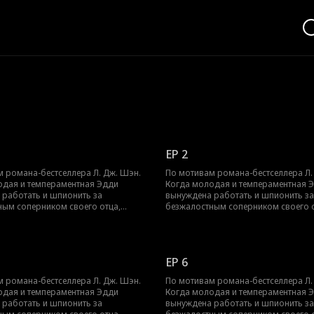
EP 2
 романа-бестселлера Л. Дж. Шэн.
По мотивам романа-бестселлера Л.
одая и темпераментная Эдди
Когда молодая и темпераментная 
 работать и шпионить за
вынуждена работать и шпионить за
ным соперником своего отца,
безжалостным соперником своего о
ксротом, их ненависть перерастает
Трентом Рексротом, их ненависть п
ое желание — любовь с большой
в запретное желание — любовь с 
 возрасте, которая может погубить
разницей в возрасте, которая може
их обоих.
EP 6
 романа-бестселлера Л. Дж. Шэн.
По мотивам романа-бестселлера Л.
одая и темпераментная Эдди
Когда молодая и темпераментная 
 работать и шпионить за
вынуждена работать и шпионить за