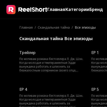
Главная
Категории
Бренд
Главная
/
Скандальная тайна
/
Все эпизоды
Скандальная тайна Все эпизоды
Трейлер
EP 1
По мотивам романа-бестселлера Л. Дж. Шэн.
По мотивам
Когда молодая и темпераментная Эдди
Когда мол
вынуждена работать и шпионить за
вынуждена
безжалостным соперником своего отца,
безжалост
Трентом Рексротом, их ненависть перерастает
Трентом Ре
в запретное желание — любовь с большой
в запретн
разницей в возрасте, которая может погубить
разницей в
их обоих.
их обоих.
EP 4
EP 5
По мотивам романа-бестселлера Л. Дж. Шэн.
По мотивам
Когда молодая и темпераментная Эдди
Когда мол
вынуждена работать и шпионить за
вынуждена