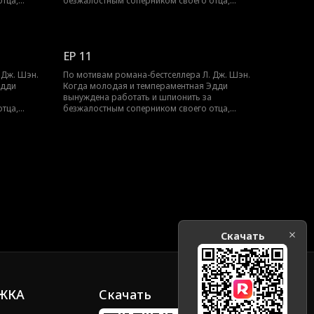
тца,
безжалостным соперником своего отца,
ерерастает
Трентом Рексротом, их ненависть перерастает
большой
в запретное желание — любовь с большой
т погубить
разницей в возрасте, которая может погубить
их обоих.
EP 11
 Дж. Шэн.
По мотивам романа-бестселлера Л. Дж. Шэн.
Эдди
Когда молодая и темпераментная Эдди
вынуждена работать и шпионить за
тца,
безжалостным соперником своего отца,
ерерастает
Трентом Рексротом, их ненависть перерастает
большой
в запретное желание — любовь с большой
т погубить
разницей в возрасте, которая может погубить
их обоих.
Скачать
ЖКА
Скачать