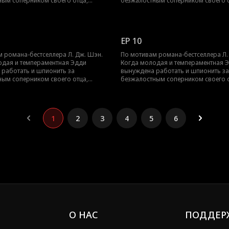
ным соперником своего отца,
безжалостным соперником своего о
ксротом, их ненависть перерастает
Трентом Рексротом, их ненависть п
ое желание — любовь с большой
в запретное желание — любовь с 
 возрасте, которая может погубить
разницей в возрасте, которая може
их обоих.
EP 10
 романа-бестселлера Л. Дж. Шэн.
По мотивам романа-бестселлера Л.
одая и темпераментная Эдди
Когда молодая и темпераментная 
 работать и шпионить за
вынуждена работать и шпионить за
ным соперником своего отца,
безжалостным соперником своего о
ксротом, их ненависть перерастает
Трентом Рексротом, их ненависть п
ое желание — любовь с большой
в запретное желание — любовь с 
 возрасте, которая может погубить
разницей в возрасте, которая може
их обоих.
1
2
3
4
5
6
О НАС
ПОДДЕР