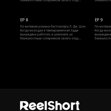
безжалостным соперником своего отца,
безжалост
Трентом Рексротом, их ненависть перерастает
Трентом Ре
в запретное желание — любовь с большой
в запретн
разницей в возрасте, которая может погубить
разницей в
их обоих.
их обоих.
EP 8
EP 9
По мотивам романа-бестселлера Л. Дж. Шэн.
По мотивам
Когда молодая и темпераментная Эдди
Когда мол
вынуждена работать и шпионить за
вынуждена
безжалостным соперником своего отца,
безжалост
Трентом Рексротом, их ненависть перерастает
Трентом Ре
в запретное желание — любовь с большой
в запретн
разницей в возрасте, которая может погубить
разницей в
их обоих.
их обоих.