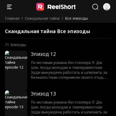
Главная
/
Скандальная тайна
/
Все эпизоды
Скандальная тайна Все эпизоды
71
Эпизоды
Эпизод 12
По мотивам романа-бестселлера Л. Дж.
Шэн. Когда молодая и темпераментная
Эдди вынуждена работать и шпионить за
безжалостным соперником своего отца,
Трентом Рексротом, их ненависть
перерастает в запретное желание —
любовь с большой разницей в возрасте,
Эпизод 13
которая может погубить их обоих.
По мотивам романа-бестселлера Л. Дж.
Шэн. Когда молодая и темпераментная
Эдди вынуждена работать и шпионить за