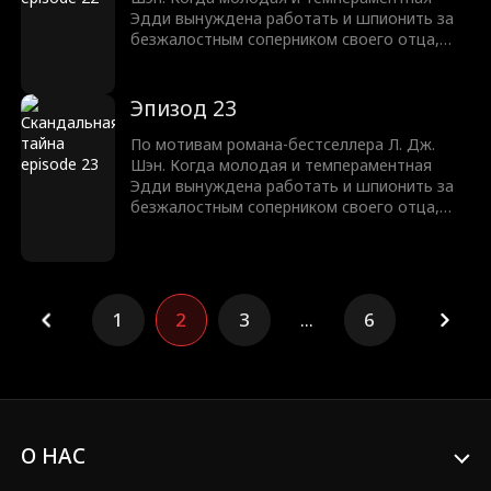
Эдди вынуждена работать и шпионить за
безжалостным соперником своего отца,
Трентом Рексротом, их ненависть
перерастает в запретное желание —
любовь с большой разницей в возрасте,
Эпизод 23
которая может погубить их обоих.
По мотивам романа-бестселлера Л. Дж.
Шэн. Когда молодая и темпераментная
Эдди вынуждена работать и шпионить за
безжалостным соперником своего отца,
Трентом Рексротом, их ненависть
перерастает в запретное желание —
любовь с большой разницей в возрасте,
которая может погубить их обоих.
1
2
3
...
6
О НАС