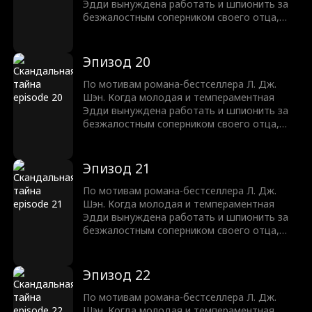
Эдди вынуждена работать и шпионить за
безжалостным соперником своего отца,
Трентом Рексротом, их ненависть
перерастает в запретное желание —
любовь с большой разницей в возрасте,
Эпизод 20
которая может погубить их обоих.
По мотивам романа-бестселлера Л. Дж.
Шэн. Когда молодая и темпераментная
Эдди вынуждена работать и шпионить за
безжалостным соперником своего отца,
Трентом Рексротом, их ненависть
перерастает в запретное желание —
любовь с большой разницей в возрасте,
Эпизод 21
которая может погубить их обоих.
По мотивам романа-бестселлера Л. Дж.
Шэн. Когда молодая и темпераментная
Эдди вынуждена работать и шпионить за
безжалостным соперником своего отца,
Трентом Рексротом, их ненависть
перерастает в запретное желание —
любовь с большой разницей в возрасте,
Эпизод 22
которая может погубить их обоих.
По мотивам романа-бестселлера Л. Дж.
Шэн. Когда молодая и темпераментная