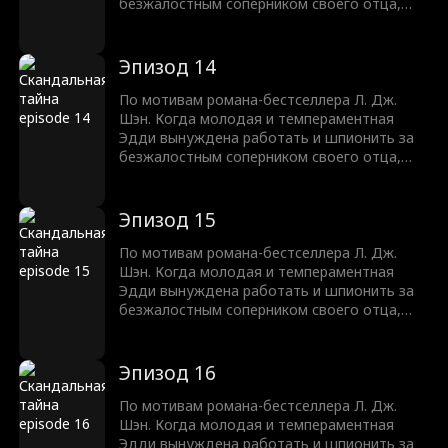
безжалостным соперником своего отца,
Трентом Рексротом, их ненависть
перерастает в запретное желание —
любовь с большой разницей в возрасте,
Эпизод 14
которая может погубить их обоих.
По мотивам романа-бестселлера Л. Дж.
Шэн. Когда молодая и темпераментная
Эдди вынуждена работать и шпионить за
безжалостным соперником своего отца,
Трентом Рексротом, их ненависть
перерастает в запретное желание —
любовь с большой разницей в возрасте,
Эпизод 15
которая может погубить их обоих.
По мотивам романа-бестселлера Л. Дж.
Шэн. Когда молодая и темпераментная
Эдди вынуждена работать и шпионить за
безжалостным соперником своего отца,
Трентом Рексротом, их ненависть
перерастает в запретное желание —
любовь с большой разницей в возрасте,
Эпизод 16
которая может погубить их обоих.
По мотивам романа-бестселлера Л. Дж.
Шэн. Когда молодая и темпераментная
Эдди вынуждена работать и шпионить за