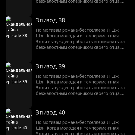
безжалостным соперником своего отца,
Трентом Рексротом, их ненависть
перерастает в запретное желание —
любовь с большой разницей в возрасте,
Эпизод 38
которая может погубить их обоих.
По мотивам романа-бестселлера Л. Дж.
Шэн. Когда молодая и темпераментная
Эдди вынуждена работать и шпионить за
безжалостным соперником своего отца,
Трентом Рексротом, их ненависть
перерастает в запретное желание —
любовь с большой разницей в возрасте,
Эпизод 39
которая может погубить их обоих.
По мотивам романа-бестселлера Л. Дж.
Шэн. Когда молодая и темпераментная
Эдди вынуждена работать и шпионить за
безжалостным соперником своего отца,
Трентом Рексротом, их ненависть
перерастает в запретное желание —
любовь с большой разницей в возрасте,
Эпизод 40
которая может погубить их обоих.
По мотивам романа-бестселлера Л. Дж.
Шэн. Когда молодая и темпераментная
Эдди вынуждена работать и шпионить за