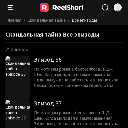
Главная
/
Скандальная тайна
/
Все эпизоды
Скандальная тайна Все эпизоды
71
Эпизоды
Эпизод 36
По мотивам романа-бестселлера Л. Дж.
Шэн. Когда молодая и темпераментная
Эдди вынуждена работать и шпионить за
безжалостным соперником своего отца,
Трентом Рексротом, их ненависть
перерастает в запретное желание —
любовь с большой разницей в возрасте,
Эпизод 37
которая может погубить их обоих.
По мотивам романа-бестселлера Л. Дж.
Шэн. Когда молодая и темпераментная
Эдди вынуждена работать и шпионить за