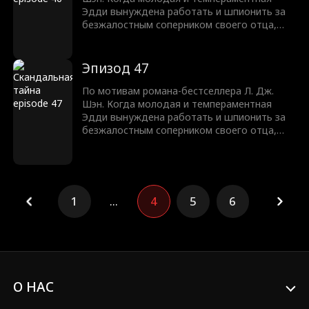
Эдди вынуждена работать и шпионить за
безжалостным соперником своего отца,
Трентом Рексротом, их ненависть
перерастает в запретное желание —
любовь с большой разницей в возрасте,
Эпизод 47
которая может погубить их обоих.
По мотивам романа-бестселлера Л. Дж.
Шэн. Когда молодая и темпераментная
Эдди вынуждена работать и шпионить за
безжалостным соперником своего отца,
Трентом Рексротом, их ненависть
перерастает в запретное желание —
любовь с большой разницей в возрасте,
которая может погубить их обоих.
1
...
4
5
6
О НАС