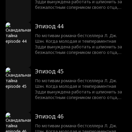
Эдди вынуждена работать и шпионить за
безжалостным соперником своего отца,
Трентом Рексротом, их ненависть
перерастает в запретное желание —
любовь с большой разницей в возрасте,
Эпизод 44
которая может погубить их обоих.
По мотивам романа-бестселлера Л. Дж.
Шэн. Когда молодая и темпераментная
Эдди вынуждена работать и шпионить за
безжалостным соперником своего отца,
Трентом Рексротом, их ненависть
перерастает в запретное желание —
любовь с большой разницей в возрасте,
Эпизод 45
которая может погубить их обоих.
По мотивам романа-бестселлера Л. Дж.
Шэн. Когда молодая и темпераментная
Эдди вынуждена работать и шпионить за
безжалостным соперником своего отца,
Трентом Рексротом, их ненависть
перерастает в запретное желание —
любовь с большой разницей в возрасте,
Эпизод 46
которая может погубить их обоих.
По мотивам романа-бестселлера Л. Дж.
Шэн. Когда молодая и темпераментная