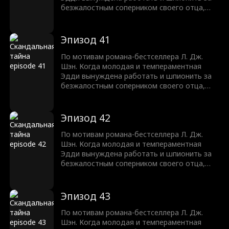
безжалостным соперником своего отца,
Трентом Рексротом, их ненависть
перерастает в запретное желание —
любовь с большой разницей в возрасте,
Эпизод 41
которая может погубить их обоих.
По мотивам романа-бестселлера Л. Дж.
Шэн. Когда молодая и темпераментная
Эдди вынуждена работать и шпионить за
безжалостным соперником своего отца,
Трентом Рексротом, их ненависть
перерастает в запретное желание —
любовь с большой разницей в возрасте,
Эпизод 42
которая может погубить их обоих.
По мотивам романа-бестселлера Л. Дж.
Шэн. Когда молодая и темпераментная
Эдди вынуждена работать и шпионить за
безжалостным соперником своего отца,
Трентом Рексротом, их ненависть
перерастает в запретное желание —
любовь с большой разницей в возрасте,
Эпизод 43
которая может погубить их обоих.
По мотивам романа-бестселлера Л. Дж.
Шэн. Когда молодая и темпераментная