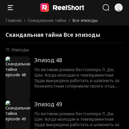
Главная
/
Скандальная тайна
/
Все эпизоды
Скандальная тайна Все эпизоды
71
Эпизоды
Эпизод 48
По мотивам романа-бестселлера Л. Дж.
Шэн. Когда молодая и темпераментная
Эдди вынуждена работать и шпионить за
безжалостным соперником своего отца,
Трентом Рексротом, их ненависть
перерастает в запретное желание —
любовь с большой разницей в возрасте,
Эпизод 49
которая может погубить их обоих.
По мотивам романа-бестселлера Л. Дж.
Шэн. Когда молодая и темпераментная
Эдди вынуждена работать и шпионить за