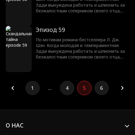
Эдди вынуждена работать и шпионить за
безжалостным соперником своего отца,
Трентом Рексротом, их ненависть
перерастает в запретное желание —
любовь с большой разницей в возрасте,
Эпизод 59
которая может погубить их обоих.
По мотивам романа-бестселлера Л. Дж.
Шэн. Когда молодая и темпераментная
Эдди вынуждена работать и шпионить за
безжалостным соперником своего отца,
Трентом Рексротом, их ненависть
перерастает в запретное желание —
любовь с большой разницей в возрасте,
которая может погубить их обоих.
1
...
4
5
6
О НАС