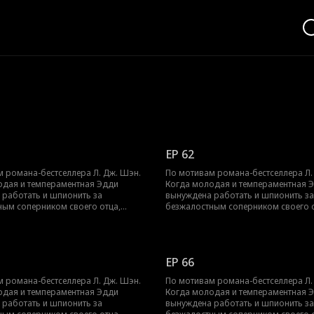
EP 62
 романа-бестселлера Л. Дж. Шэн.
По мотивам романа-бестселлера Л.
одая и темпераментная Эдди
Когда молодая и темпераментная 
 работать и шпионить за
вынуждена работать и шпионить за
ным соперником своего отца,
безжалостным соперником своего о
ксротом, их ненависть перерастает
Трентом Рексротом, их ненависть п
ое желание — любовь с большой
в запретное желание — любовь с 
 возрасте, которая может погубить
разницей в возрасте, которая може
их обоих.
EP 66
 романа-бестселлера Л. Дж. Шэн.
По мотивам романа-бестселлера Л.
одая и темпераментная Эдди
Когда молодая и темпераментная 
 работать и шпионить за
вынуждена работать и шпионить за