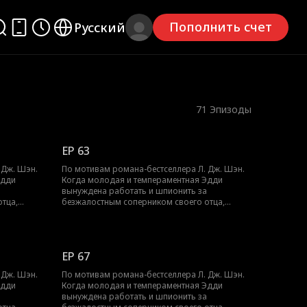
Пополнить счет
Русский
71
Эпизоды
EP 63
 Дж. Шэн.
По мотивам романа-бестселлера Л. Дж. Шэн.
Эдди
Когда молодая и темпераментная Эдди
вынуждена работать и шпионить за
тца,
безжалостным соперником своего отца,
ерерастает
Трентом Рексротом, их ненависть перерастает
большой
в запретное желание — любовь с большой
т погубить
разницей в возрасте, которая может погубить
их обоих.
EP 67
 Дж. Шэн.
По мотивам романа-бестселлера Л. Дж. Шэн.
Эдди
Когда молодая и темпераментная Эдди
вынуждена работать и шпионить за