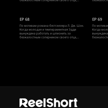
безжалостным соперником своего отца,
безжалост
Трентом Рексротом, их ненависть перерастает
Трентом Ре
в запретное желание — любовь с большой
в запретн
разницей в возрасте, которая может погубить
разницей в
их обоих.
их обоих.
EP 68
EP 69
По мотивам романа-бестселлера Л. Дж. Шэн.
По мотивам
Когда молодая и темпераментная Эдди
Когда мол
вынуждена работать и шпионить за
вынуждена
безжалостным соперником своего отца,
безжалост
Трентом Рексротом, их ненависть перерастает
Трентом Ре
в запретное желание — любовь с большой
в запретн
разницей в возрасте, которая может погубить
разницей в
их обоих.
их обоих.