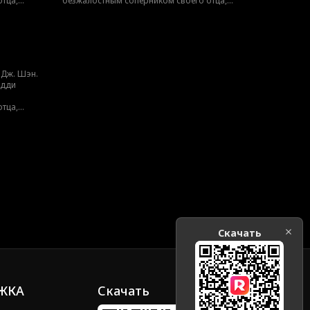
тца,
безжалостным соперником своего отца,
ерерастает
Трентом Рексротом, их ненависть перерастает
большой
в запретное желание — любовь с большой
т погубить
разницей в возрасте, которая может погубить
их обоих.
 Дж. Шэн.
Эдди
тца,
ерерастает
большой
т погубить
Скачать
ЖКА
Скачать