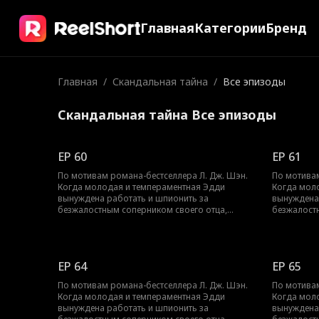
Главная
Категории
Бренд
Главная
/
Скандальная тайна
/
Все эпизоды
Скандальная тайна Все эпизоды
EP 60
EP 61
По мотивам романа-бестселлера Л. Дж. Шэн.
По мотивам
Когда молодая и темпераментная Эдди
Когда мол
вынуждена работать и шпионить за
вынуждена
безжалостным соперником своего отца,
безжалост
Трентом Рексротом, их ненависть перерастает
Трентом Ре
в запретное желание — любовь с большой
в запретн
разницей в возрасте, которая может погубить
разницей в
их обоих.
их обоих.
EP 64
EP 65
По мотивам романа-бестселлера Л. Дж. Шэн.
По мотивам
Когда молодая и темпераментная Эдди
Когда мол
вынуждена работать и шпионить за
вынуждена