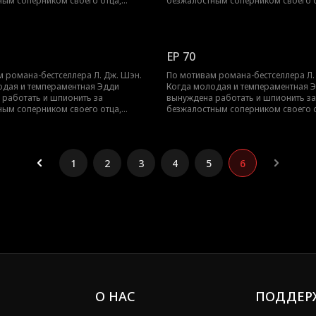
ным соперником своего отца,
безжалостным соперником своего о
ксротом, их ненависть перерастает
Трентом Рексротом, их ненависть п
ое желание — любовь с большой
в запретное желание — любовь с 
 возрасте, которая может погубить
разницей в возрасте, которая може
их обоих.
EP 70
 романа-бестселлера Л. Дж. Шэн.
По мотивам романа-бестселлера Л.
одая и темпераментная Эдди
Когда молодая и темпераментная 
 работать и шпионить за
вынуждена работать и шпионить за
ным соперником своего отца,
безжалостным соперником своего о
ксротом, их ненависть перерастает
Трентом Рексротом, их ненависть п
ое желание — любовь с большой
в запретное желание — любовь с 
 возрасте, которая может погубить
разницей в возрасте, которая може
их обоих.
1
2
3
4
5
6
О НАС
ПОДДЕР