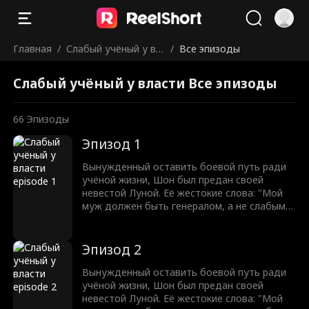
Главная
/
Слабый учёный у вл
/
Все эпизоды
асти
Слабый учёный у власти Все эпизоды
66
Эпизоды
Эпизод 1
Вынужденный оставить боевой путь ради
учёной жизни, Шон был предан своей
невестой Луной. Её жестокие слова: "Мой
муж должен быть генералом, а не слабым
учёным!" разожгли в нём огонь. С разбитым
достоинством Шон клянётся отомстить.
Оставив учёную жизнь позади, он восстаёт
Эпизод 2
из пепла, чтобы завоевать землю и вернуть
свою судьбу легендарного генерала. Никто
Вынужденный оставить боевой путь ради
не может остановить мужчину, которому
учёной жизни, Шон был предан своей
суждено править.
невестой Луной. Её жестокие слова: "Мой