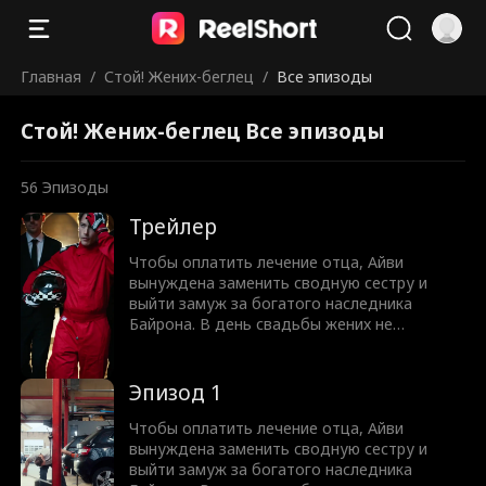
Главная
/
Стой! Жених-беглец
/
Все эпизоды
Стой! Жених-беглец Все эпизоды
56
Эпизоды
Трейлер
Чтобы оплатить лечение отца, Айви
вынуждена заменить сводную сестру и
выйти замуж за богатого наследника
Байрона. В день свадьбы жених не
приходит, опозорив Айви перед близкими.
Поженившись, они заключают договор из
трех правил, главное из которых — никакой
Эпизод 1
любви. Но со временем Байрон признает,
что договор нелеп, ведь он уже безумно в
Чтобы оплатить лечение отца, Айви
нее влюблен. Ответит ли Айви
вынуждена заменить сводную сестру и
взаимностью?
выйти замуж за богатого наследника