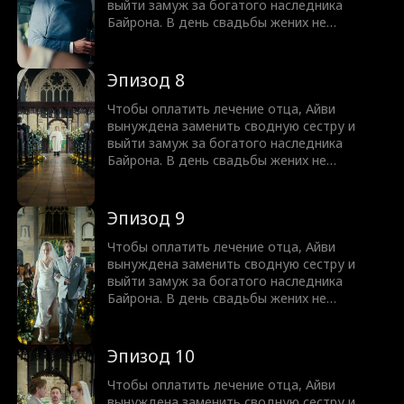
взаимностью?
выйти замуж за богатого наследника
Байрона. В день свадьбы жених не
приходит, опозорив Айви перед близкими.
Поженившись, они заключают договор из
трех правил, главное из которых — никакой
Эпизод 8
любви. Но со временем Байрон признает,
что договор нелеп, ведь он уже безумно в
Чтобы оплатить лечение отца, Айви
нее влюблен. Ответит ли Айви
вынуждена заменить сводную сестру и
взаимностью?
выйти замуж за богатого наследника
Байрона. В день свадьбы жених не
приходит, опозорив Айви перед близкими.
Поженившись, они заключают договор из
трех правил, главное из которых — никакой
Эпизод 9
любви. Но со временем Байрон признает,
что договор нелеп, ведь он уже безумно в
Чтобы оплатить лечение отца, Айви
нее влюблен. Ответит ли Айви
вынуждена заменить сводную сестру и
взаимностью?
выйти замуж за богатого наследника
Байрона. В день свадьбы жених не
приходит, опозорив Айви перед близкими.
Поженившись, они заключают договор из
трех правил, главное из которых — никакой
Эпизод 10
любви. Но со временем Байрон признает,
что договор нелеп, ведь он уже безумно в
Чтобы оплатить лечение отца, Айви
нее влюблен. Ответит ли Айви
вынуждена заменить сводную сестру и