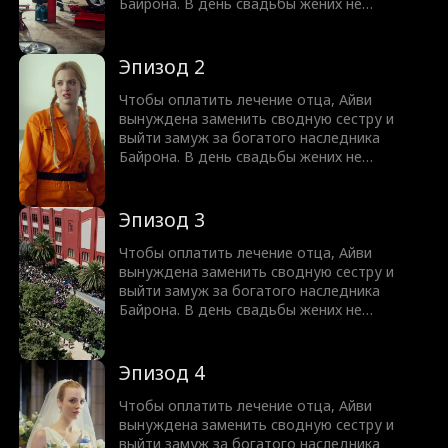
Байрона. В день свадьбы жених не
приходит, опозорив Айви перед близкими.
Поженившись, они заключают договор из
трех правил, главное из которых — никакой
Эпизод 2
любви. Но со временем Байрон признает,
что договор нелеп, ведь он уже безумно в
Чтобы оплатить лечение отца, Айви
нее влюблен. Ответит ли Айви
вынуждена заменить сводную сестру и
взаимностью?
выйти замуж за богатого наследника
Байрона. В день свадьбы жених не
приходит, опозорив Айви перед близкими.
Поженившись, они заключают договор из
трех правил, главное из которых — никакой
Эпизод 3
любви. Но со временем Байрон признает,
что договор нелеп, ведь он уже безумно в
Чтобы оплатить лечение отца, Айви
нее влюблен. Ответит ли Айви
вынуждена заменить сводную сестру и
взаимностью?
выйти замуж за богатого наследника
Байрона. В день свадьбы жених не
приходит, опозорив Айви перед близкими.
Поженившись, они заключают договор из
трех правил, главное из которых — никакой
Эпизод 4
любви. Но со временем Байрон признает,
что договор нелеп, ведь он уже безумно в
Чтобы оплатить лечение отца, Айви
нее влюблен. Ответит ли Айви
вынуждена заменить сводную сестру и
взаимностью?
выйти замуж за богатого наследника