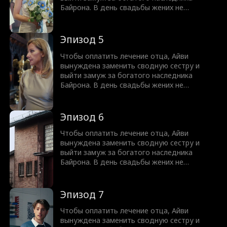
Байрона. В день свадьбы жених не
приходит, опозорив Айви перед близкими.
Поженившись, они заключают договор из
трех правил, главное из которых — никакой
Эпизод 5
любви. Но со временем Байрон признает,
что договор нелеп, ведь он уже безумно в
Чтобы оплатить лечение отца, Айви
нее влюблен. Ответит ли Айви
вынуждена заменить сводную сестру и
взаимностью?
выйти замуж за богатого наследника
Байрона. В день свадьбы жених не
приходит, опозорив Айви перед близкими.
Поженившись, они заключают договор из
трех правил, главное из которых — никакой
Эпизод 6
любви. Но со временем Байрон признает,
что договор нелеп, ведь он уже безумно в
Чтобы оплатить лечение отца, Айви
нее влюблен. Ответит ли Айви
вынуждена заменить сводную сестру и
взаимностью?
выйти замуж за богатого наследника
Байрона. В день свадьбы жених не
приходит, опозорив Айви перед близкими.
Поженившись, они заключают договор из
трех правил, главное из которых — никакой
Эпизод 7
любви. Но со временем Байрон признает,
что договор нелеп, ведь он уже безумно в
Чтобы оплатить лечение отца, Айви
нее влюблен. Ответит ли Айви
вынуждена заменить сводную сестру и