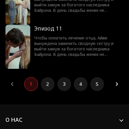
взаимностью?
выйти замуж за богатого наследника
Байрона. В день свадьбы жених не
приходит, опозорив Айви перед близкими.
Поженившись, они заключают договор из
трех правил, главное из которых — никакой
Эпизод 11
любви. Но со временем Байрон признает,
что договор нелеп, ведь он уже безумно в
Чтобы оплатить лечение отца, Айви
нее влюблен. Ответит ли Айви
вынуждена заменить сводную сестру и
взаимностью?
выйти замуж за богатого наследника
Байрона. В день свадьбы жених не
приходит, опозорив Айви перед близкими.
Поженившись, они заключают договор из
трех правил, главное из которых — никакой
любви. Но со временем Байрон признает,
что договор нелеп, ведь он уже безумно в
1
2
3
4
5
нее влюблен. Ответит ли Айви
взаимностью?
О НАС