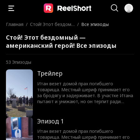
Главная
/
Стой! Этот бездомн
/
Все эпизоды
ый — американский
Стой! Этот бездомный —
герой!
американский герой! Все эпизоды
53
Эпизоды
Трейлер
Итан везет домой прах погибшего
товарища. Местный шериф принимает его
за бродягу и задерживает. В участке Итана
пытают и унижают, но он терпит ради
друга. Когда шериф переходит все границы
и оскверняет прах, ситуация накаляется до
предела. И тут появляется бывший
Эпизод 1
подчиненный Итана — нынешний директор
ФБР! Раскроется ли правда о том, что Итан
Итан везет домой прах погибшего
— герой Америки?
товарища. Местный шериф принимает его