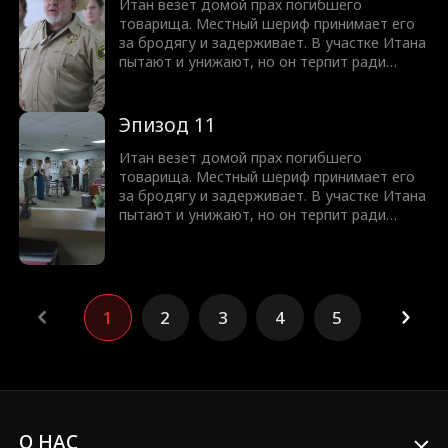
ФБР! Раскроется ли правда о том, что Итан
Итан везет домой прах погибшего
— герой Америки?
товарища. Местный шериф принимает его
за бродягу и задерживает. В участке Итана
пытают и унижают, но он терпит ради
друга. Когда шериф переходит все границы
и оскверняет прах, ситуация накаляется до
предела. И тут появляется бывший
Эпизод 11
подчиненный Итана — нынешний директор
ФБР! Раскроется ли правда о том, что Итан
Итан везет домой прах погибшего
— герой Америки?
товарища. Местный шериф принимает его
за бродягу и задерживает. В участке Итана
пытают и унижают, но он терпит ради
друга. Когда шериф переходит все границы
и оскверняет прах, ситуация накаляется до
предела. И тут появляется бывший
подчиненный Итана — нынешний директор
ФБР! Раскроется ли правда о том, что Итан
1
2
3
4
5
— герой Америки?
О НАС