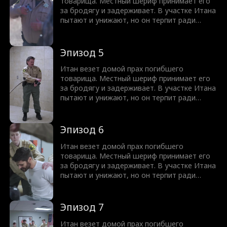
— герой Америки?
товарища. Местный шериф принимает его
за бродягу и задерживает. В участке Итана
пытают и унижают, но он терпит ради
друга. Когда шериф переходит все границы
и оскверняет прах, ситуация накаляется до
предела. И тут появляется бывший
Эпизод 5
подчиненный Итана — нынешний директор
ФБР! Раскроется ли правда о том, что Итан
Итан везет домой прах погибшего
— герой Америки?
товарища. Местный шериф принимает его
за бродягу и задерживает. В участке Итана
пытают и унижают, но он терпит ради
друга. Когда шериф переходит все границы
и оскверняет прах, ситуация накаляется до
предела. И тут появляется бывший
Эпизод 6
подчиненный Итана — нынешний директор
ФБР! Раскроется ли правда о том, что Итан
Итан везет домой прах погибшего
— герой Америки?
товарища. Местный шериф принимает его
за бродягу и задерживает. В участке Итана
пытают и унижают, но он терпит ради
друга. Когда шериф переходит все границы
и оскверняет прах, ситуация накаляется до
предела. И тут появляется бывший
Эпизод 7
подчиненный Итана — нынешний директор
ФБР! Раскроется ли правда о том, что Итан
Итан везет домой прах погибшего