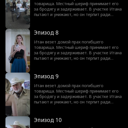
— герой Америки?
товарища. Местный шериф принимает его
за бродягу и задерживает. В участке Итана
пытают и унижают, но он терпит ради
друга. Когда шериф переходит все границы
и оскверняет прах, ситуация накаляется до
предела. И тут появляется бывший
Эпизод 8
подчиненный Итана — нынешний директор
ФБР! Раскроется ли правда о том, что Итан
Итан везет домой прах погибшего
— герой Америки?
товарища. Местный шериф принимает его
за бродягу и задерживает. В участке Итана
пытают и унижают, но он терпит ради
друга. Когда шериф переходит все границы
и оскверняет прах, ситуация накаляется до
предела. И тут появляется бывший
Эпизод 9
подчиненный Итана — нынешний директор
ФБР! Раскроется ли правда о том, что Итан
Итан везет домой прах погибшего
— герой Америки?
товарища. Местный шериф принимает его
за бродягу и задерживает. В участке Итана
пытают и унижают, но он терпит ради
друга. Когда шериф переходит все границы
и оскверняет прах, ситуация накаляется до
предела. И тут появляется бывший
Эпизод 10
подчиненный Итана — нынешний директор