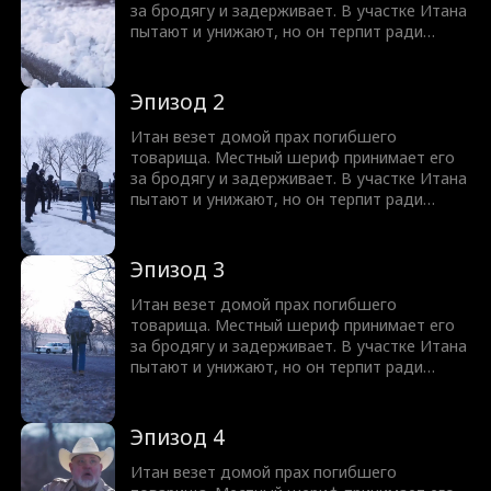
за бродягу и задерживает. В участке Итана
пытают и унижают, но он терпит ради
друга. Когда шериф переходит все границы
и оскверняет прах, ситуация накаляется до
предела. И тут появляется бывший
Эпизод 2
подчиненный Итана — нынешний директор
ФБР! Раскроется ли правда о том, что Итан
Итан везет домой прах погибшего
— герой Америки?
товарища. Местный шериф принимает его
за бродягу и задерживает. В участке Итана
пытают и унижают, но он терпит ради
друга. Когда шериф переходит все границы
и оскверняет прах, ситуация накаляется до
предела. И тут появляется бывший
Эпизод 3
подчиненный Итана — нынешний директор
ФБР! Раскроется ли правда о том, что Итан
Итан везет домой прах погибшего
— герой Америки?
товарища. Местный шериф принимает его
за бродягу и задерживает. В участке Итана
пытают и унижают, но он терпит ради
друга. Когда шериф переходит все границы
и оскверняет прах, ситуация накаляется до
предела. И тут появляется бывший
Эпизод 4
подчиненный Итана — нынешний директор
ФБР! Раскроется ли правда о том, что Итан
Итан везет домой прах погибшего