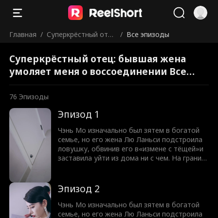
Главная
/
Суперкрёстный оте
/
Все эпизоды
ц: бывшая жена умо
Суперкрёстный отец: бывшая жена
ляет меня о воссое
умоляет меня о воссоединении Все
эпизоды
динении
76
Эпизоды
Эпизод 1
Чэнь Мо изначально был зятем в богатой
семье, но его жена Лю Ланьси подстроила
ловушку, обвинив его в«измене с тёщей»и
заставила уйти из дома ни с чем. На грани
отчаяния его неожиданно признал своим
внуком загадочный крёстный отец, и он
унаследовал«Глаз Сатаны»—
Эпизод 2
сверхъестественную способность, став
наследником корпорации Тяньлун.
Чэнь Мо изначально был зятем в богатой
Благодаря дару прозорливости, мастерству
семье, но его жена Лю Ланьси подстроила