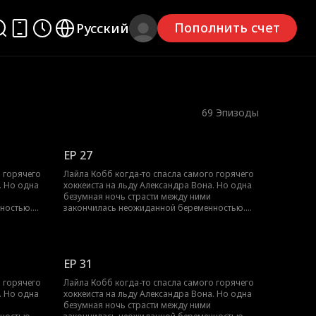
Пополнить счет
Русский
69
Эпизоды
EP 27
о горячего
Лайла Кобб когда-то спасла самого горячего
. Но одна
хоккеиста на льду Александра Вона. Но одна
безумная ночь страсти между ними
ностью.
закончилась неожиданной беременностью.
и из
Через восемь месяцев Лайлу выгнали из
го
семьи, и она родила недоношенного
ые
мальчика. Чтобы оплатить огромные
ботать на
больничные счета, ей пришлось работать на
EP 31
е
износ. А Александр всё это время не
шимости
переставал её искать. Он полон решимости
о горячего
Лайла Кобб когда-то спасла самого горячего
вою
подарить Лайле и их ребёнку всю свою
. Но одна
хоккеиста на льду Александра Вона. Но одна
 найти,
любовь и заботу. Но успеет ли он их найти,
безумная ночь страсти между ними
пока не стало слишком поздно?