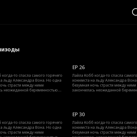
эпизоды
EP 26
 когда-то спасла самого горячего
Лайла Кобб когда-то спасла самог
на льду Александра Вона. Но одна
хоккеиста на льду Александра Вона
очь страсти между ними
безумная ночь страсти между ними
сь неожиданной беременностью.
закончилась неожиданной беремен
мь месяцев Лайлу выгнали из
Через восемь месяцев Лайлу выгнал
она родила недоношенного
семьи, и она родила недоношенно
 Чтобы оплатить огромные
мальчика. Чтобы оплатить огромн
 счета, ей пришлось работать на
больничные счета, ей пришлось ра
EP 30
лександр всё это время не
износ. А Александр всё это время н
 её искать. Он полон решимости
переставал её искать. Он полон ре
 когда-то спасла самого горячего
Лайла Кобб когда-то спасла самог
айле и их ребёнку всю свою
подарить Лайле и их ребёнку всю с
на льду Александра Вона. Но одна
хоккеиста на льду Александра Вона
аботу. Но успеет ли он их найти,
любовь и заботу. Но успеет ли он их
очь страсти между ними
безумная ночь страсти между ними
ало слишком поздно?
пока не стало слишком поздно?