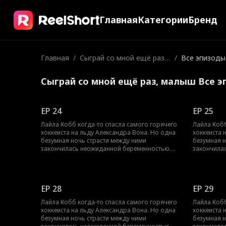
Главная
Категории
Бренд
Главная
/
Сыграй со мной ещё раз,
/
Все эпизоды
малыш
Сыграй со мной ещё раз, малыш Все 
EP 24
EP 25
Лайла Кобб когда-то спасла самого горячего
Лайла Кобб
хоккеиста на льду Александра Вона. Но одна
хоккеиста 
безумная ночь страсти между ними
безумная н
закончилась неожиданной беременностью.
закончила
Через восемь месяцев Лайлу выгнали из
Через восе
семьи, и она родила недоношенного
семьи, и 
мальчика. Чтобы оплатить огромные
мальчика.
больничные счета, ей пришлось работать на
больничные
EP 28
EP 29
износ. А Александр всё это время не
износ. А А
переставал её искать. Он полон решимости
переставал
Лайла Кобб когда-то спасла самого горячего
Лайла Кобб
подарить Лайле и их ребёнку всю свою
подарить Л
хоккеиста на льду Александра Вона. Но одна
хоккеиста 
любовь и заботу. Но успеет ли он их найти,
любовь и з
безумная ночь страсти между ними
безумная н
пока не стало слишком поздно?
пока не ст