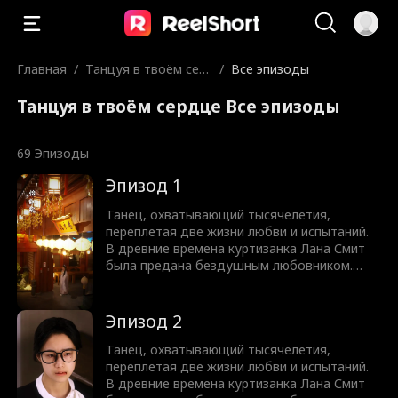
Главная
/
Танцуя в твоём сер
/
Все эпизоды
дце
Танцуя в твоём сердце Все эпизоды
69
Эпизоды
Эпизод 1
Танец, охватывающий тысячелетия,
переплетая две жизни любви и испытаний.
В древние времена куртизанка Лана Смит
была предана бездушным любовником.
Переродившись в современности как
хрупкая девушка с раком, она должна
собрать крупную сумму на операцию.
Эпизод 2
Вынужденная стать служанкой в семье
Харви, она нацеливается на завоевание
Танец, охватывающий тысячелетия,
Дугласа Харви, наследника конгломерата.
переплетая две жизни любви и испытаний.
Дуглас, остерегающийся любви и
В древние времена куртизанка Лана Смит