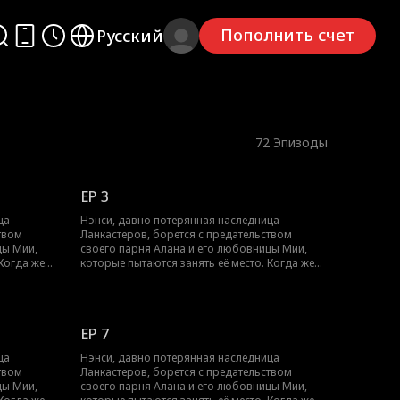
Пополнить счет
Русский
72
Эпизоды
EP 3
ца
Нэнси, давно потерянная наследница
твом
Ланкастеров, борется с предательством
цы Мии,
своего парня Алана и его любовницы Мии,
 Когда же
которые пытаются занять её место. Когда же
ность и
Нэнси установит свою истинную личность и
получит признание окружающих?
EP 7
ца
Нэнси, давно потерянная наследница
твом
Ланкастеров, борется с предательством
цы Мии,
своего парня Алана и его любовницы Мии,