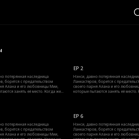
ы
EP 2
но потерянная наследница
Нэнси, давно потерянная наследни
в, борется с предательством
Ланкастеров, борется с предательс
ня Алана и его любовницы Мии,
своего парня Алана и его любовни
таются занять её место. Когда же
которые пытаются занять её место.
новит свою истинную личность и
Нэнси установит свою истинную лич
ризнание окружающих?
получит признание окружающих?
EP 6
но потерянная наследница
Нэнси, давно потерянная наследни
в, борется с предательством
Ланкастеров, борется с предательс
ня Алана и его любовницы Мии,
своего парня Алана и его любовни