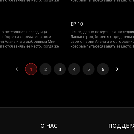
таются занять её место. Когда же
которые пытаются занять её место.
новит свою истинную личность и
Нэнси установит свою истинную лич
ризнание окружающих?
получит признание окружающих?
EP 10
но потерянная наследница
Нэнси, давно потерянная наследни
в, борется с предательством
Ланкастеров, борется с предательс
ня Алана и его любовницы Мии,
своего парня Алана и его любовни
таются занять её место. Когда же
которые пытаются занять её место.
новит свою истинную личность и
Нэнси установит свою истинную лич
ризнание окружающих?
получит признание окружающих?
1
2
3
4
5
6
О НАС
ПОДДЕР