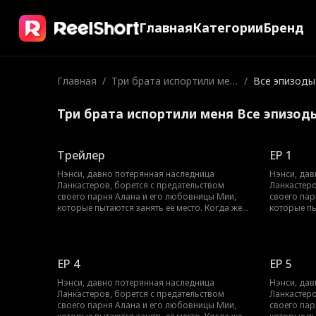
Главная
Категории
Бренд
Главная
/
Три брата испортили мен
/
Все эпизоды
я
Три брата испортили меня Все эпизод
Трейлер
EP 1
Нэнси, давно потерянная наследница
Нэнси, дав
Ланкастеров, борется с предательством
Ланкастеро
своего парня Алана и его любовницы Мии,
своего пар
которые пытаются занять её место. Когда же
которые пы
Нэнси установит свою истинную личность и
Нэнси уста
получит признание окружающих?
получит п
EP 4
EP 5
Нэнси, давно потерянная наследница
Нэнси, дав
Ланкастеров, борется с предательством
Ланкастеро
своего парня Алана и его любовницы Мии,
своего пар