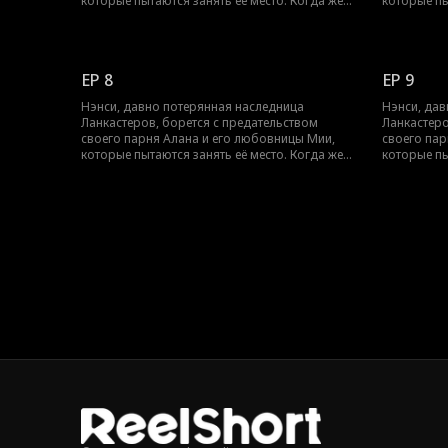
которые пытаются занять её место. Когда же
которые пы
Нэнси установит свою истинную личность и
Нэнси уста
получит признание окружающих?
получит п
EP 8
EP 9
Нэнси, давно потерянная наследница
Нэнси, дав
Ланкастеров, борется с предательством
Ланкастеро
своего парня Алана и его любовницы Мии,
своего пар
которые пытаются занять её место. Когда же
которые пы
Нэнси установит свою истинную личность и
Нэнси уста
получит признание окружающих?
получит п