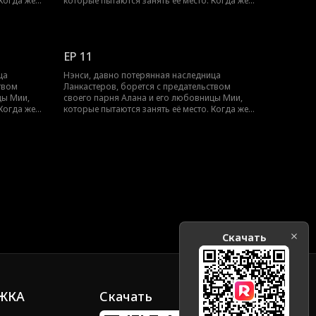
 Когда же
которые пытаются занять её место. Когда же
ность и
Нэнси установит свою истинную личность и
получит признание окружающих?
EP 11
ца
Нэнси, давно потерянная наследница
твом
Ланкастеров, борется с предательством
цы Мии,
своего парня Алана и его любовницы Мии,
 Когда же
которые пытаются занять её место. Когда же
ность и
Нэнси установит свою истинную личность и
получит признание окружающих?
Скачать
ЖКА
Скачать