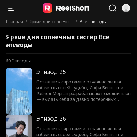
Главная
/
Яркие дни солнечны
/
Все эпизоды
х сестёр
Яркие дни солнечных сестёр Все
эпизоды
60
Эпизоды
Эпизод 25
Оставшись сиротами и отчаянно желая
избежать своей судьбы, Софи Беннетт и
Рэйчел Морган разрабатывают смелый план
— выдать себя за давно потерянных
возлюбленных двух богатых наследников и
выйти замуж за влиятельную семью
Ланкастеров. Софи играет хрупкую
Эпизод 26
красавицу на публике, но за закрытыми
дверями она крепка как сталь, втянута в
Оставшись сиротами и отчаянно желая
запутанную игру фиктивного брака с
избежать своей судьбы, Софи Беннетт и