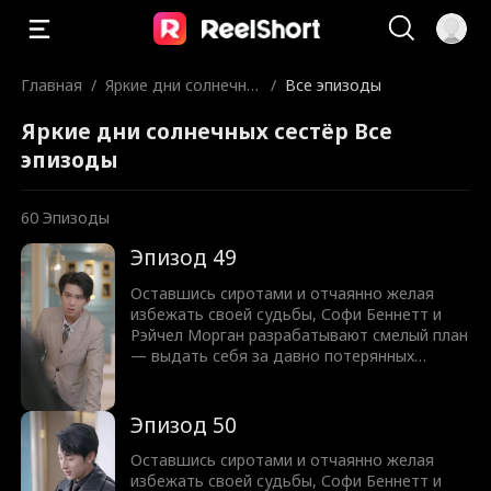
Главная
/
Яркие дни солнечны
/
Все эпизоды
х сестёр
Яркие дни солнечных сестёр Все
эпизоды
60
Эпизоды
Эпизод 49
Оставшись сиротами и отчаянно желая
избежать своей судьбы, Софи Беннетт и
Рэйчел Морган разрабатывают смелый план
— выдать себя за давно потерянных
возлюбленных двух богатых наследников и
выйти замуж за влиятельную семью
Ланкастеров. Софи играет хрупкую
Эпизод 50
красавицу на публике, но за закрытыми
дверями она крепка как сталь, втянута в
Оставшись сиротами и отчаянно желая
запутанную игру фиктивного брака с
избежать своей судьбы, Софи Беннетт и