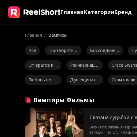
Главная
Категории
Бренд
Главная
/
Вампиры
Все
Притворятьс
Воссоединен
Пу
я глупым
ие
во
От врагов к л
Реинкарнаци
Grace Swan
юбовникам
я
n
Любовь посл
Душещипате
Скрытая ли
е брака
льный
ость
Alexander Tru
Горячий
Julia Lynn Clar
Вампиры Фильмы
mble
ke
Разница в во
Сильная геро
Isabella De 
Связана судьбой с
зрасте
иня
uza Moore
Беременност
Britney Rae C
Ella Frazee
Всю свою жизнь Хизер раб
загадки: что случилось с
ь
arrera