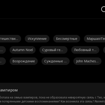
тешествия
Искупление
Бессмертные
Маршал/Ге
 времени
рал
so
Autumn Noel
Суровый гене
Любовный тр
ральный дире
еугольник
чн
Возрождение
Сужденные л
John Machesk
ктор
юбовники
y
Романтика
Jarred Harper
Daniela Couso
Горячий
чка
So
Драконы
От друзей к л
Гениальные д
Лю
 вампиром
юбовникам
ети
е 
Noah Fearnley
Seth Edeen
Фантастика
Милли
отала на семью вампиров, пока не образовала невероятную связь с Тео, к
 ее потерянными детскими воспоминаниями? Как возникла эта связь? Являет