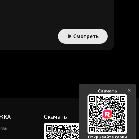
ooke Moltru
Месть
Обратный гар
ем
lena Savostik
Наследница
va
arl
Оборотни
Офисный ром
Смотреть
ан
Richard Sharra
Dakota Kruz
h
s
Роман на сто
Супервоин
роне
знес
Молодой взр
Ужас
ЛГБТК
ослый
а/
Сердечно
Семейная др
Скачать
льв
ама
я тра
кампус
Знаменитост
ь
ЖКА
Скачать
Сильный, вол
музыкальный
вязь
евой
цор
Доктор
Студент
Плейбой
Открывайте серии