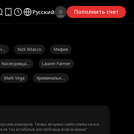
Пополнить счет
Русский
не
Nick Ritacco
Мафия
Наследница/
Lauren Farmer
Светская льв
Mark Vega
Криминальны
ица
й лорд
 папо
Kourtney Geor
Кампусный р
ge
оман
бовь посл
Любовники п
развода
о контракту
ардер
Секс на одну
Амнезия
оролем вампиров. Теперь ей нужно найти ответы на все
ся ли Тео ее гибелью или любовью всей ее жизни?
ночь