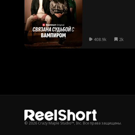
Множественн
Brandon Runk
Nicolas Sella
ые личности
el
Домохозяйка
Зять
Табу
Любовь де
тва
Невинная дев
Суперсила
Сладкий
M
408.9k
2k
ица
Мужчина
Douglas Jung
Kasey Esser
Современный
Мистика
За
Вампиры
ж
Святой Роди
Спортсмен
Драма
Се
тель
История возв
Бизнес
Триллер
Ошиб
ращения
дент
Соседи
Потерянный
Токсичный
Ж
я
ребенок
Фиктивные о
Множественн
Рождество
© 2026 Crazy Maple Studio™, Inc. Все права защищены.
тношения
ая идентично
Reality Show
Темная рома
Официант