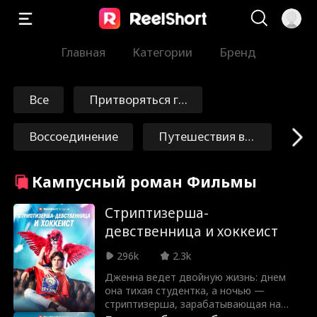
Главная
Категории
Бренд
Все
Притворяться гл
упым
Воссоединение
Путешествия во
времени
Искупление
Бессмертные
Кампусный роман Фильмы
Маршал/Генерал
Nick Ritacco
Стриптизерша-
девственница и хоккеист
Мафия
От врагов к люб
296k
2.3k
овникам
Дженна ведет двойную жизнь: днем
Реинкарнация
Grace Swanson
она тихая студентка, а ночью —
стриптизерша, зарабатывающая на