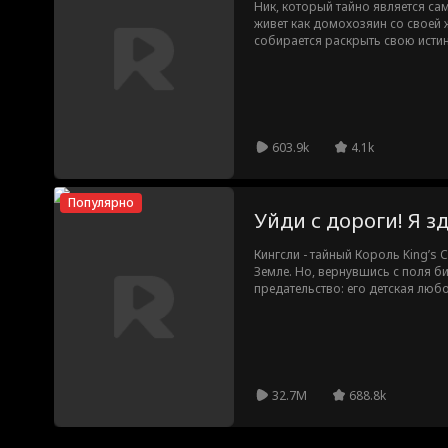
вь
вого в
Ник, который тайно является са
живет как домохозяин со своей 
собирается раскрыть свою истин
своим богатством и властью, он
Беллы. Ник понимает, что ошибс
настоящую любовь. Позже он вст
любит его за то, кто он есть, а не
Решительный, Ник забирает все, 
выбирает поделиться этим с Еле
603.9k
4.1k
сожалении.
Популярно
Уйди с дороги! Я зд
Кингсли - тайный Король King’s 
Земле. Но, вернувшись с поля би
предательство: его детская любо
ничтожеством и посмешищем. С
заставить ее пожалеть об этом?
32.7M
688.8k