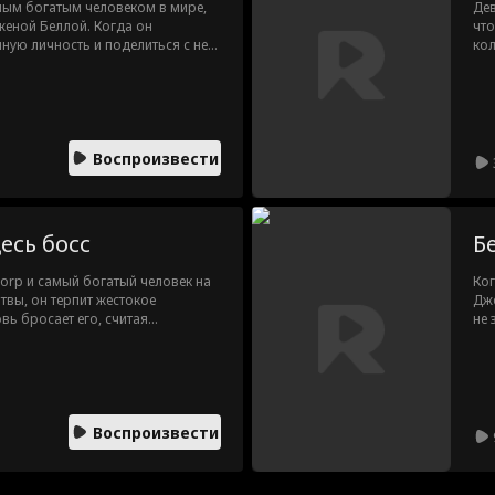
згляда
сексуальное
висть
мым богатым человеком в мире,
Дев
женой Беллой. Когда он
чт
напряжение
ную личность и поделиться с ней
кол
 обнаруживает предательство
но 
я, приняв Беллу за свою
без
речает Елену, женщину, которая
анг
 за его богатство или власть.
пом
что планировал дать Белле, и
ост
Воспроизвести
ной, оставляя Беллу в полном
в к
есь босс
Б
Corp и самый богатый человек на
Ког
твы, он терпит жестокое
Джо
вь бросает его, считая
не 
может ли Король всех людей
слу
она
Воспроизвести