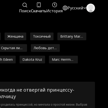
Русский
Поиск
Скачать
История
Женщина
Токсичный
Brittany Marsi
cek
Скрытая личн
Любовь детс
ость
тва
th Edeen
Dakota Kruz
Marc Herrman
n
Addison Bow
Независимая
man
женщина
ey Esser
Courtney Carl
Grace Swanso
икогда не отвергай принцессу-
n
Любовный тр
Alexander Tru
олчицу
еугольник
mble
 родилась принцессой, но мечтала о простой жизни. Выбрав
Миллиардер
Драконы
Романтическ