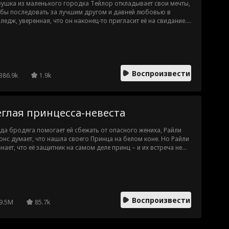
ушка из маленького городка Тейлор откладывает свои мечты,
обы последовать за лучшим другом и давней любовью в
ледж, уверенная, что он наконец-то пригласит её на свидание...
он начинает встречаться с её соседкой по комнате! Без друзей и
 жилья Тейлор думает, что её жизнь закончена, пока
лийский аристократ лорд Трэвис Харрингтон не приходит на
ощь и не переселяет её в свой особняк. Тейлор клянётся
аться "просто друзьями", но с горячим британским плейбоем
Воспроизвести
ачестве соседа это может быть сложнее, чем кажется...
386.9k
1.9k
еглая принцесса-невеста
да бродяга помогает ей сбежать от опасного жениха, Райли
нс думает, что нашла своего Принца на белом коне. Но Райли
знает, что её защитник на самом деле принц – и их встреча не
чайна. Принц Ксандер специально разыскал Райли, потому что
 – ключ к спасению его королевства.
Воспроизвести
9.5M
85.7k