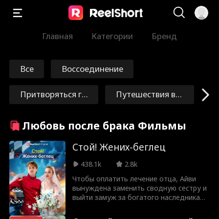
Главная
Категории
Бренд
Все
Воссоединение
Притворяться гл
Путешествия во
упым
времени
Искупление
Бессмертные
Любовь после брака Фильмы
Маршал/Генерал
Женщина
Стой! Жених-беглец
438.1k
2.8k
Токсичный
Brittany Marsice
Чтобы оплатить лечение отца, Айви
вынуждена заменить сводную сестру и
k
БДСМ
Невинная девиц
выйти замуж за богатого наследника
Байрона. В день свадьбы жених не
а
приходит, опозорив Айви перед