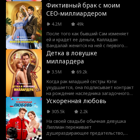
забавных испытаний.
могилу. Но очнулась она в прошлом,
Фиктивный брак с моим
где ещё презирала его. А он с горечью
Внезапный брак
Наследница
СЕО-миллиардером
бросил: «Развод? Только через мой
труп».
4.2M
49k
Домохозяйка
Ella Frazee
После того как бывший Сам изменяет
ей и крадет ее деньги, Калладан
Мужчина
Addison Bowman
Вандалай женится на ней с первого
взгляда. Но он не говорит ей, что он
Детка в ловушке
тайно самый богатый миллиардер в
Независимая же
Разница в возрас
миллардера
стране. Что сделает Сам, когда узнает?
И смогут ли они сохранить свои
нщина
те
3.5M
69.2k
истинные личности в секрете от
Richard Sharrah
Douglas Jung
любопытных семьи и друзей в жизни
Когда рак младшей сестры Кэти
Сам?
ухудшается, она подписывает контракт
Суровый генерал
Наследница/Све
на рождение наследника загадочного
миллиардера. Однако, когда доказать
Ускоренная любовь
ьный директор
тская львица
их отношения дедушке генерального
Сильная героиня
Kasey Esser
директора оказывается сложнее, чем
305.5k
2.2k
ожидалось, Кэти и мистер Брандт
На своей свадьбе обычная девушка
начинают сближаться, несмотря на
Courtney Carl
Grace Swanson
Лиллиан переживает
единственное правило контракта: не
душераздирающее предательство,
влюбляться.
когда застает своего парня с лучшей