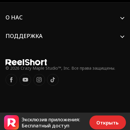
Isabella De Souza
Фантастика
Moore
Любовь после бр
Сладкий
О НАС
ака
Ashley Michelle G
Офисный роман
ПОДДЕРЖКА
rant
Сужденные люб
Kourtney George
овники
Табу
От врагов к люб
© 2026 Crazy Maple Studio™, Inc. Все права защищены.
овникам
От друзей к люб
Любовь после ра
овникам
звода
Brandon Runkel
Nicolas Sellar
Множественная
Желтофиоль
идентичность
Эксклюзив приложения:
Открыть
Фиктивные отно
школьная трава
Бесплатный доступ