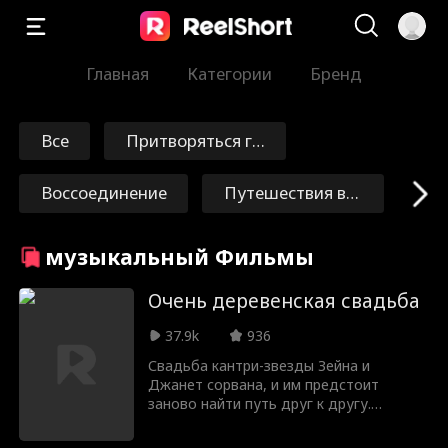
Главная
Категории
Бренд
Все
Притворяться гл
упым
Воссоединение
Путешествия во
времени
Искупление
Бессмертные
музыкальный Фильмы
Маршал/Генерал
Nick Ritacco
Очень деревенская свадьба
37.9k
936
Мафия
От врагов к люб
Свадьба кантри-звезды Зейна и
Джанет сорвана, и им предстоит
овникам
Реинкарнация
Grace Swanson
заново найти путь друг к другу.
Джолин сталкивается с прошлым, а
Куинн и бабушка Сьюз усваивают урок,