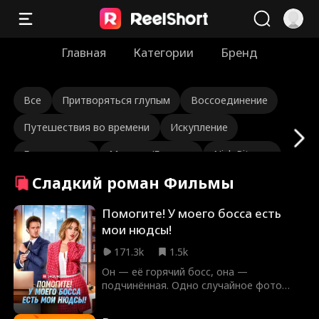
Главная
Категории
Бренд
Все
Притворяться глупым
Воссоединение
Путешествия во времени
Искупление
Бессмертные
Маршал/Генерал
Nick Ritacco
Сладкий роман Фильмы
Мафия
От врагов к любовникам
Реинкарнация
Grace Swanson
Autumn Noel
Помогите! У моего босса есть
мои нюдсы!
Суровый генеральный директор
171.3k
1.5k
Любовный треугольник
Он — её горячий босс, она —
подчинённая. Одно случайное фото
Наследница/Светская львица
Lauren Farmer
груди переворачивает офис и её сердце
вверх дном, неся с собой страсть, тайны
Любовь после брака
Душещипательный