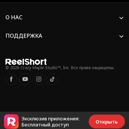
Addison Bowman
БДСМ
Себастьян замечает у Коула
фамильный герб, сделанный его
Внезапный брак
Второй шанс
матерью. Оказывается, Коул — его
О НАС
отец, которого он так отчаянно искал.
Richard Sharrah
Dakota Kruz
ПОДДЕРЖКА
Современный
Вампиры
Мистика
Защитный муж
© 2026 Crazy Maple Studio™, Inc. Все права защищены.
Независимая же
Беззаботный
нщина
Molly Jass
Роман на сторон
е
Супервоин
Святой Родител
ь
Эксклюзив приложения:
Открыть
Спортсмен
Драма
Семья
Бесплатный доступ