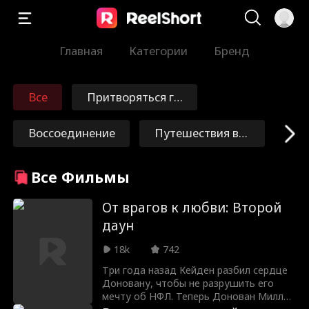
Главная
Категории
Бренд
Все
Притворяться гл
упым
Воссоединение
Путешествия во
времени
Искупление
Бессмертные
Все Фильмы
Маршал/Генерал
Nick Ritacco
От врагов к любви: Второй
даун
Мафия
От врагов к люб
18k
742
овникам
Три года назад Кейден разбил сердце
Реинкарнация
Grace Swanson
Доновану, чтобы не разрушить его
мечту об НФЛ. Теперь Донован Миллер