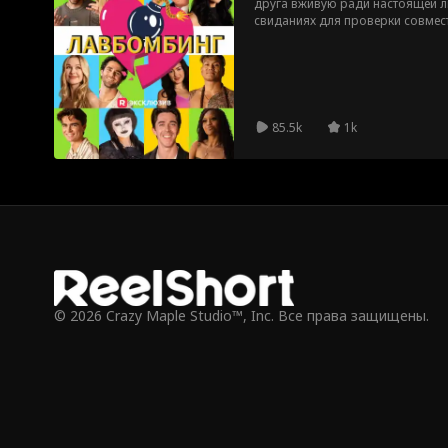
друга вживую ради настоящей л
свиданиях для проверки совмести
пару, получают шанс отыграться
разрушение чужих отношений. П
лавбомбинг?
85.5k
1k
© 2026 Crazy Maple Studio™, Inc. Все права защищены.