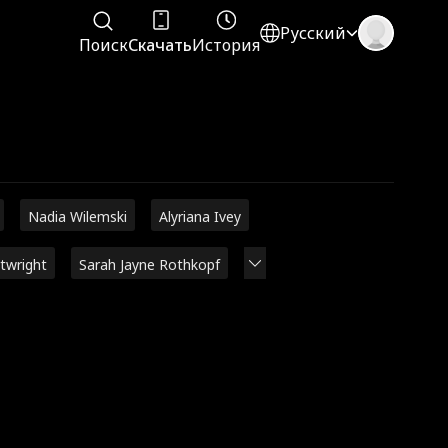
Русский
Поиск
Скачать
История
Nadia Wilemski
Alyriana Ivey
rtwright
Sarah Jayne Rothkopf