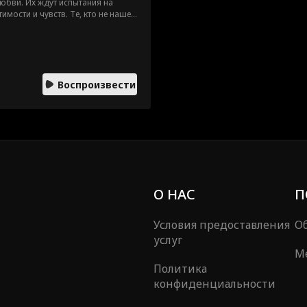
юбви. Их ждут испытания на
мости и чувств. Те, кто не нашел
: им заплатят реальные деньги за
ереживет ли любовь такой
Воспроизвести
О НАС
П
Условия предоставления
Об
услуг
М
Политика
конфиденциальности