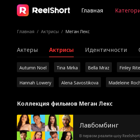
Главная
Категор
Главная
/
Актрисы
/
Меган Лекс
Актеры
Актрисы
Идентичности
Autumn Noel
Tina Mirka
Bella Mraz
Finley Rite
Hannah Lowery
Alena Savostikova
Madeleine Roc
Коллекция фильмов Меган Лекс
Лавбомбинг
В первом реалити-шоу Reelshor