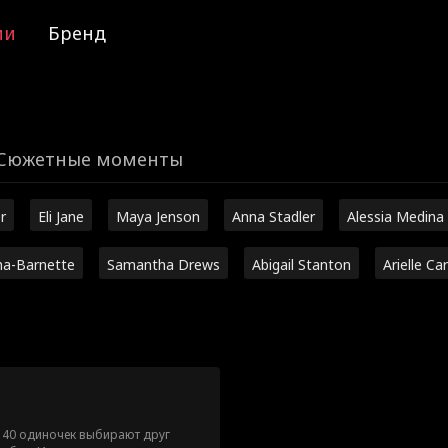
ии
Бренд
Сюжетные моменты
r
Eli Jane
Maya Jenson
Anna Stadler
Alessia Medina
ha-Barnette
Samantha Drews
Abigail Stanton
Arielle Ca
t 40 одиночек выбирают друг