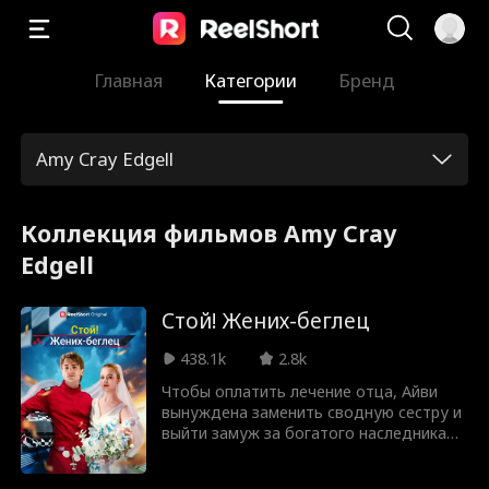
Главная
Категории
Бренд
Amy Cray Edgell
Коллекция фильмов Amy Cray
Edgell
Стой! Жених-беглец
438.1k
2.8k
Чтобы оплатить лечение отца, Айви
вынуждена заменить сводную сестру и
выйти замуж за богатого наследника
Байрона. В день свадьбы жених не
приходит, опозорив Айви перед