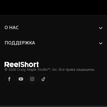
близкими. Поженившись, они
заключают договор из трех правил,
главное из которых — никакой любви.
Но со временем Байрон признает, что
договор нелеп, ведь он уже безумно в
нее влюблен. Ответит ли Айви
О НАС
взаимностью?
ПОДДЕРЖКА
© 2026 Crazy Maple Studio™, Inc. Все права защищены.