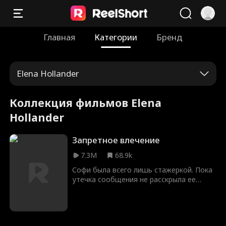
Главная
Категории
Бренд
Elena Hollander
Коллекция фильмов Elena
Hollander
Запретное влечение
7.3M
68.9k
Софи была всего лишь стажеркой. Пока
утечка сообщения не расскрыла ее
фантазии о своем боссе. Униженная, с
разбитым сердцем, но все еще
беззаветно влюбленная, она пытается
двигаться дальше, но когда она