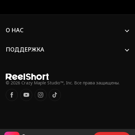
попадает в опасную ситуацию, Джесси
– тот, кто ее спасет. Теперь они живут
под одной крышей. Невинный ночной
флирт превращается в грязные секреты.
Она – дочь его лучшего друга. Он –
О НАС
мужчина, которого она страстно
желает. Искушение не было частью
плана.
ПОДДЕРЖКА
© 2026 Crazy Maple Studio™, Inc. Все права защищены.