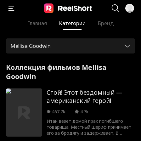
Главная
Категории
Бренд
Mellisa Goodwin
Коллекция фильмов Mellisa
Goodwin
Стой! Этот бездомный —
американский герой!
467.7k
4.7k
Итан везет домой прах погибшего
товарища. Местный шериф принимает
его за бродягу и задерживает. В
участке Итана пытают и унижают, но