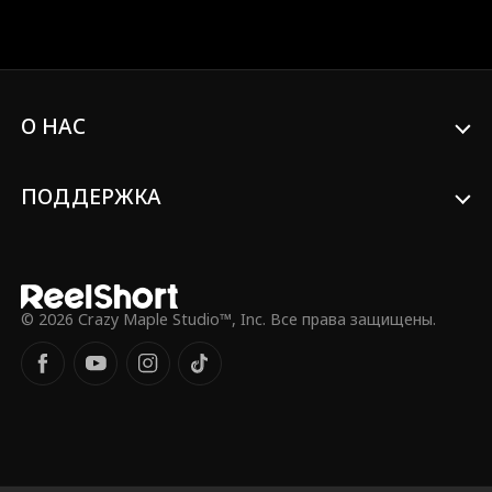
он терпит ради друга. Когда шериф
переходит все границы и оскверняет
прах, ситуация накаляется до предела.
И тут появляется бывший подчиненный
Итана — нынешний директор ФБР!
Раскроется ли правда о том, что Итан
О НАС
— герой Америки?
ПОДДЕРЖКА
© 2026 Crazy Maple Studio™, Inc. Все права защищены.