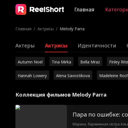
Главная
Категор
Главная
/
Актрисы
/
Melody Parra
Актеры
Актрисы
Идентичности
Autumn Noel
Tina Mirka
Bella Mraz
Finley Rite
Hannah Lowery
Alena Savostikova
Madeleine Roc
Коллекция фильмов Melody Parra
Пара по ошибке: с
Марина, беременная сестра Аль