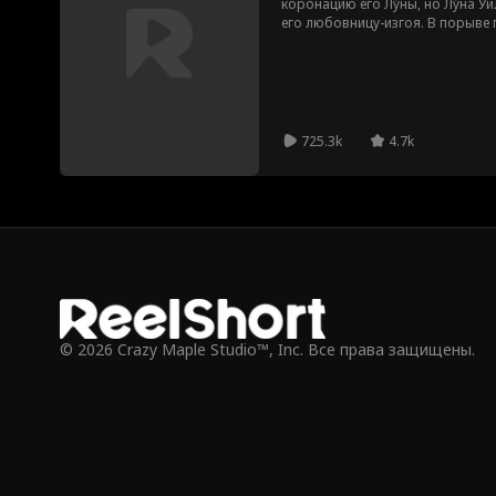
коронацию его Лу́ны, но Лу́на 
его любовницу-изгоя. В порыве 
Мариной, тем самым провоцируя
Брукс жаждет мести.
725.3k
4.7k
© 2026 Crazy Maple Studio™, Inc. Все права защищены.