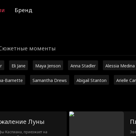
ии
Бренд
Сюжетные моменты
r
Eli Jane
Maya Jenson
Anna Stadler
Alessia Medina
ha-Barnette
Samantha Drews
Abigail Stanton
Arielle Ca
ожаление Луны
П
фы Каспиана, приезжает на
Эве