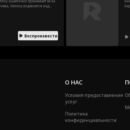
Уиллоу ошибочно принимает ее за
она
гнева, Уиллоу издевается над
Хар
 ее выкидыш. Теперь семья
объ
раз
нач
Воспроизвести
О НАС
П
Условия предоставления
Об
услуг
М
Политика
конфиденциальности