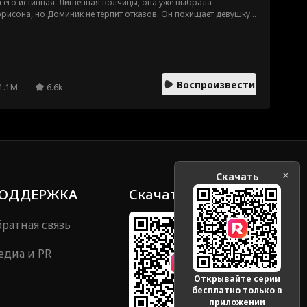
 его истинная. Лишенная волчицы, она уже выбрала
рисона, но Доминик не терпит отказов. Он похищает девушку,
являя своей. Она пытается сбежать, но сопротивление лишь
жигает страсть. И больше всего ее пугает то, что она сама
инает желать его.
Воспроизвести
1.1M
6.6k
Скачать
ОДДЕРЖКА
Скачать
ратная связь
едиа и PR
Открывайте серии
бесплатно только в
приложении