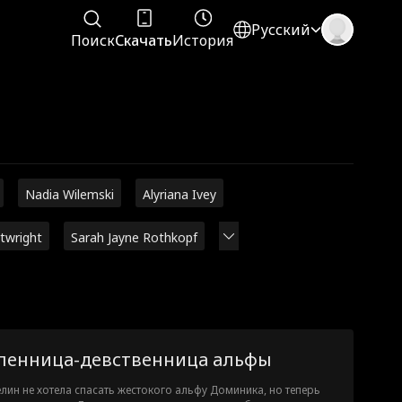
Русский
Поиск
Скачать
История
Nadia Wilemski
Alyriana Ivey
rtwright
Sarah Jayne Rothkopf
ленница-девственница альфы
лин не хотела спасать жестокого альфу Доминика, но теперь