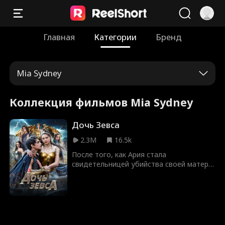
Главная
Категории
Бренд
Mia Sydney
Коллекция фильмов Mia Sydney
Дочь Зевса
2.3M
16.5k
После того, как Ария стала
свидетельницей убийства своей матери
от рук богов, она твёрдо уверена: боги
бессердечны. Однажды, чтобы
накормить голодающую семью, она
убивает загадочного золотого ягнёнка,
не подозревая, что это священное
существо Олимпа. Так она сталкивается