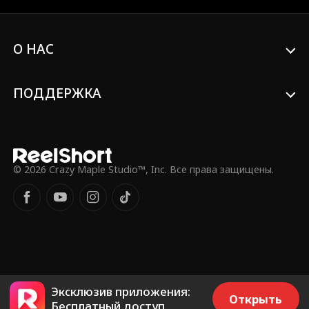
лицом к лицу с убийцей своей матери —
бессмертным Чемпионом Олимпа
Кайросом, который забирает её на
О НАС
Олимп, чтобы предать суду. За это
время Ария узнаёт правду о своём
происхождении, о той силе, что скрыта
в ней, и о горькой тайне жестокого
ПОДДЕРЖКА
прошлого Кайроса. Вместе они
преодолевают опасности, лечат
душевные раны и учатся принимать
свои судьбы, которые связывают их
навеки.
© 2026 Crazy Maple Studio™, Inc. Все права защищены.
Эксклюзив приложения:
Открыть
Бесплатный доступ