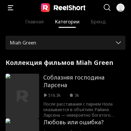
Главная
Категории
Бренд
Miah Green
Коллекция фильмов Miah Green
Соблазняя господина
Ларсена
516.3k
3k
После расставания с парнем Нола
оказывается в объятиях Райана
Ларсена — невероятно богатого
будущего тестя ее бывшего. Узнав о
Любовь или ошибка?
непростых отношениях Нолы с его