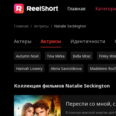
Главная
Категор
Главная
/
Актрисы
/
Natalie Seckington
Актеры
Актрисы
Идентичности
Autumn Noel
Tina Mirka
Bella Mraz
Finley Rite
Hannah Lowery
Alena Savostikova
Madeleine Roc
Коллекция фильмов Natalie Seckington
Переспи со мной, 
В поисках мужской энергии для 