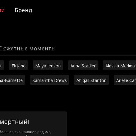
ии
Бренд
Сюжетные моменты
r
Eli Jane
Maya Jenson
Anna Stadler
Alessia Medina
ha-Barnette
Samantha Drews
Abigail Stanton
Arielle Ca
смертный!
баланса сил наивная ведьма