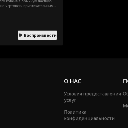
ого ковена в обычную частную
 но чертовски привлекательным
кра. Узнав, что парень ослеп из-
лку. Астрид вернет ему зрение, а
у. Но юную ведьму ждет
те означает совсем не то, что она
Воспроизвести
О НАС
П
Условия предоставления
Об
услуг
М
Политика
конфиденциальности