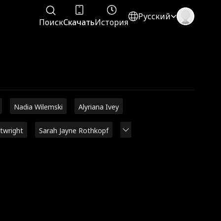
Русский
Поиск
Скачать
История
Nadia Wilemski
Alyriana Ivey
rtwright
Sarah Jayne Rothkopf