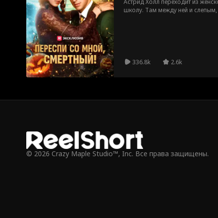
Астрид Холл переходит из женск
школу. Там между ней и слепым,
Нейтом Вудфордом вспыхивает ис
за проклятья, она предлагает сде
Нейт выполнит любую ее просьб
культурный шок, ведь спать вмес
думала!
336.8k
2.6k
© 2026 Crazy Maple Studio™, Inc. Все права защищены.