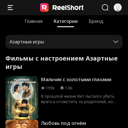
Главная
Категории
Бренд
Азартные игры
Фильмы с настроением Азартные
игры
Мальчик с золотыми глазами
199k
1.6k
В прошлой жизни Кит пытался убить
врага и отомстить за родителей, но
погиб от рук его приспешников.
Очнувшись, он понимает, что
переродился десятилетним мальчиком и
Любовь под огнём
обрел Золотые глаза — дар видеть