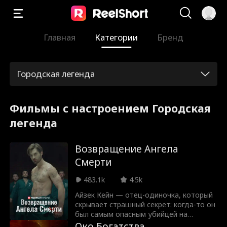
Главная
Категории
Бренд
Городская легенда
Фильмы с настроением Городская
легенда
Возвращение Ангела
Смерти
483.1k
4.5k
Айзек Кейн — отец-одиночка, который
скрывает страшный секрет: когда-то он
был самым опасным убийцей на
планете. Он пообещал своей
Око Богатства