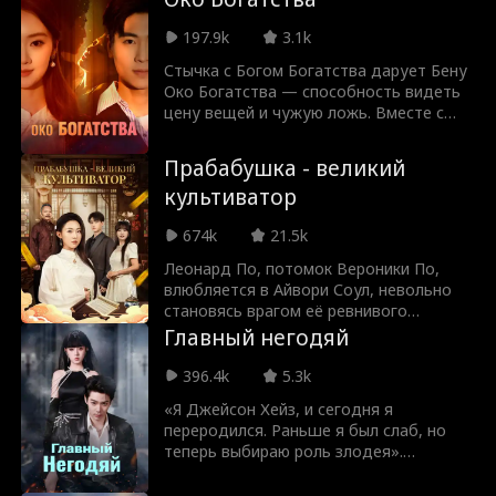
умирающей жене, что больше никогда
не будет убивать, и теперь он
197.9k
3.1k
проводит свои дни в роли
Стычка с Богом Богатства дарует Бену
неудачливого отца-одиночки. Но когда
Око Богатства — способность видеть
его дочь похищает крупная семья-
цену вещей и чужую ложь. Вместе с
мафиози, ему приходится нарушить
хладнокровной и гениальной
данную клятву... и пробиваться сквозь
гендиректором Клэр он сражается с
ряды русской мафии, возвращаясь к
Прабабушка - великий
врагами, распутывает семейные
своему прежнему статусу почти
культиватор
заговоры и постигает истинный смысл
мифического убийцы, который
богатства, меняя свою судьбу.
преследует преступников в их
674k
21.5k
страшных снах.
Леонард По, потомок Вероники По,
влюбляется в Айвори Соул, невольно
становясь врагом её ревнивого
поклонника Фрэнка Лоусона, который
Главный негодяй
рушит его карьеру и вынуждает его
заняться доставкой. Наблюдая, как её
396.4k
5.3k
три влиятельных приёмных наследника
«Я Джейсон Хейз, и сегодня я
злоупотребляют властью, чтобы
переродился. Раньше я был слаб, но
угнетать её собственного правнука,
теперь выбираю роль злодея».
Вероника решает изменить
Превратившись из скромного
расстановку сил среди элиты Грейт
официанта в короля преступного мира,