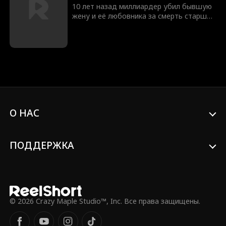
10 лет назад миллиардер убил бывшую
жену и её любовника за смерть старшей
дочери. Выйдя из тюрьмы, он находит
младшую дочь, которую тиранит семья
мужа. Он вмешивается, но та его
ненавидит. Преодолев обиды, они
объединяются, чтобы сокрушить
врагов.
О НАС
ПОДДЕРЖКА
© 2026 Crazy Maple Studio™, Inc. Все права защищены.