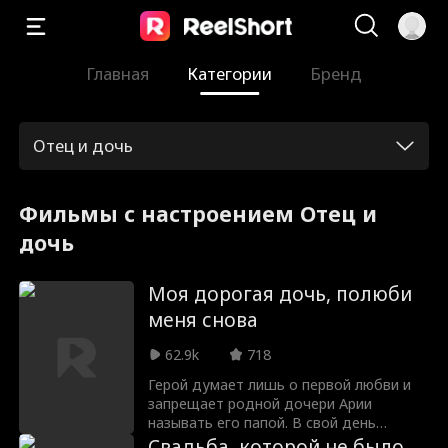
Главная
Категории
Бренд
Отец и дочь
Фильмы с настроением Отец и
дочь
Моя дорогая дочь, полюби
меня снова
62.9k
718
Герой думает лишь о первой любви и
запрещает родной дочери Арии
называть его папой. В свой день
рождения девочка ждет его весь день,
Свадьба, которой не было