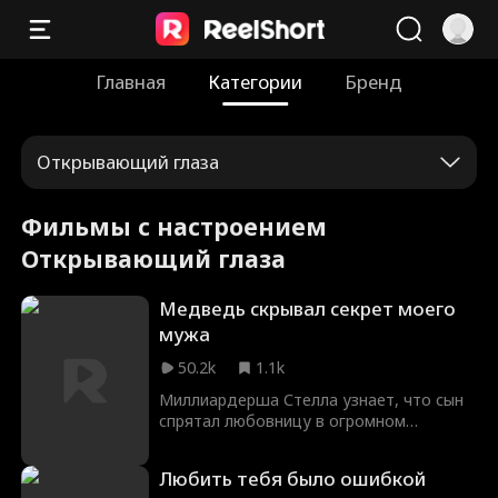
Главная
Категории
Бренд
Открывающий глаза
Фильмы с настроением
Открывающий глаза
Медведь скрывал секрет моего
мужа
50.2k
1.1k
Миллиардерша Стелла узнает, что сын
спрятал любовницу в огромном
плюшевом медведе, планируя лишить
больную жену имущества и захватить
Любить тебя было ошибкой
семейный капитал. Чтобы защитить