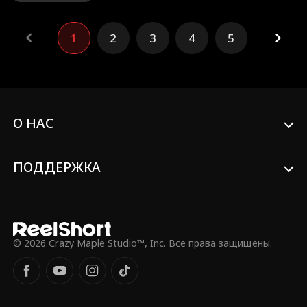
самом деле была рождена под
счастливой звездой. Однажды, когда
оборванная девочка собирала в полях
1
2
3
4
5
дикие травы, она случайно встретила
жену губернатора Шанхая Цзян Янь,
сбившуюся с пути. Та, тронутая судьбой
сироты, взяла её с собой в резиденцию
губернатора. В доме губернатора
удача, которую приносила Яя,
заставляла цветы распускаться пышным
О НАС
цветом, а старого пса — вновь
становиться бодрым и полным сил. Но
её магия на этом не заканчивалась…
ПОДДЕРЖКА
© 2026 Crazy Maple Studio™, Inc. Все права защищены.