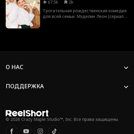
67.5k
2k
(Вспомнить всё, Взаперти).
Трогательная рождественская комедия
для всей семьи. Мэделин Леон (сериал
«Работающие мамы») великолепно
сыграла главную роль, сделав фильм
душевным и уютным.
О НАС
ПОДДЕРЖКА
© 2026 Crazy Maple Studio™, Inc. Все права защищены.