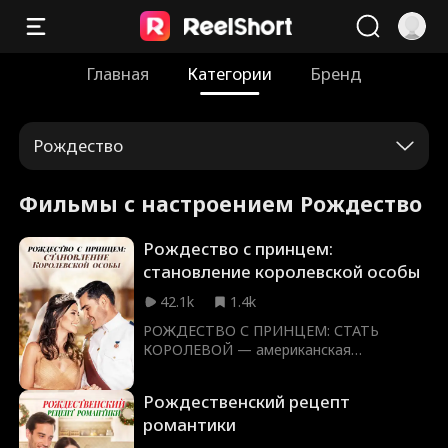
Главная
Категории
Бренд
Рождество
Фильмы с настроением Рождество
Рождество с принцем:
становление королевской особы
42.1k
1.4k
РОЖДЕСТВО С ПРИНЦЕМ: СТАТЬ
КОРОЛЕВОЙ — американская
рождественская мелодрама режиссера
Джастина Дж. Дайка (Ради Джексона,
Рождественский рецепт
Очень деревенское Рождество). В
романтики
главных ролях Ник Хаунслоу (Улов,
Хорошее поведение) и Кейтлин Либ