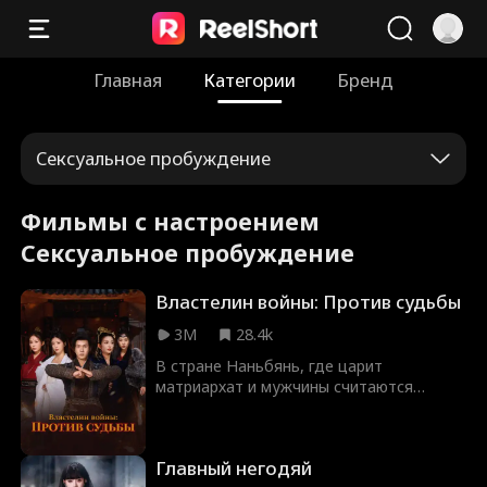
Главная
Категории
Бренд
Сексуальное пробуждение
Фильмы с настроением
Сексуальное пробуждение
Властелин войны: Против судьбы
3M
28.4k
В стране Наньбянь, где царит
матриархат и мужчины считаются
низшими, Инь Сюй зарабатывает на
жизнь продажей свинины и живёт
вместе с матерью. Каждый день он
Главный негодяй
терпит насмешки и унижения от женских