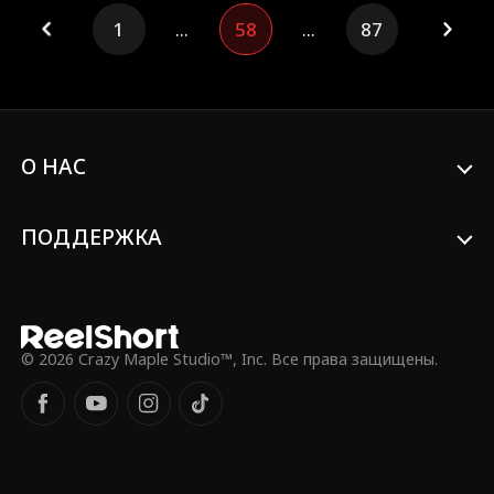
этот раз я уничтожу всех, кто встанет
1
...
58
...
87
между нами. Ты будешь моей
единственной принцессой».
О НАС
ПОДДЕРЖКА
© 2026 Crazy Maple Studio™, Inc. Все права защищены.