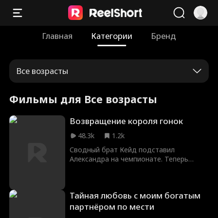
Главная
Категории
Бренд
Все возрасты
Фильмы для Все возрасты
Возвращение короля гонок
48.3k
1.2k
Сводный брат Кейд подставил
Александра на чемпионате. Теперь
бывший король гонок работает
механиком в клубе Аполлон. Но когда
люди Кейда начинают угрожать клубу,
Тайная любовь с моим богатым
Александру приходится вернуться на
трассу. Король снова в игре...
партнёром по мести