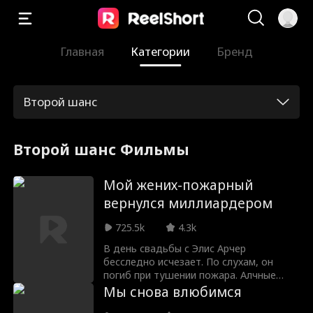
Главная
Категории
Бренд
Второй шанс
Второй шанс Фильмы
Мой жених-пожарный
вернулся миллиардером
725.5k
4.3k
В день свадьбы с Элис Арчер
бесследно исчезает. По слухам, он
погиб при тушении пожара. Алчные
родители пытаются выдать Элис за
Мы снова влюбимся
скользкого типа по имени Филипп. Но