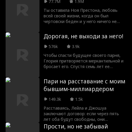
на этой новой свадьбе она вдруг
77.7M
1.9M
встречает мужа, который теперь
Ты оставила Ноя Престона, любовь
обручен с другой.
всей своей жизни, когда он был
чертовски беден и у него ничего не
было. 5 лет спустя он стал
миллиардером, который хочет
Дорогая, не выходи за него!
приобрести вашу компанию и
превратить вашу жизнь в ад. Скажешь
576k
3.9k
ли ты ему правду о том, почему ты на
самом деле оставила его, или уже
Чтобы спасти будущее своего парня,
слишком поздно для второго шанса на
Глория притворяется меркантильной и
любовь?
бросает его. Спустя семь лет ее
вынуждают выйти замуж по расчету,
но выясняется, что дядя жениха — ее
Пари на расставание с моим
успешный бывший. Старые чувства
бывшим-миллиардером
вспыхивают вновь, тайны
раскрываются, и они получают второй
149.3k
1.5k
шанс на любовь.
Расставаясь, Лейла и Джошуа
заключают договор: если через пять
лет оба будут свободны, они
поженятся. Спустя пять лет Джошуа,
Прости, но не забывай
став самым популярным и богатым