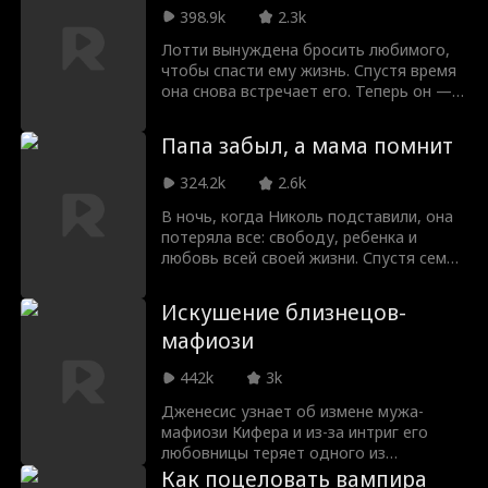
шеф-поваром в мире, возглавляет
398.9k
2.3k
кухню ресторана, где работает Лейла.
Лотти вынуждена бросить любимого,
Он намерен исполнить уговор, но из-за
чтобы спасти ему жизнь. Спустя время
проблем со здоровьем Лейла лжет, что
она снова встречает его. Теперь он —
уже помолвлена. Тем не менее между
влиятельный адвокат-миллиардер,
ними возникает сильное притяжение, а
жаждущий жестоко отомстить ей за
вспыхнувшие чувства невозможно
Папа забыл, а мама помнит
тот удар ножом.
скрыть. Узнает ли Джошуа правду?
Смогут ли они наверстать упущенное
324.2k
2.6k
время и доказать, что любовь
В ночь, когда Николь подставили, она
побеждает все?
потеряла все: свободу, ребенка и
любовь всей своей жизни. Спустя семь
лет она возвращается в качестве няни
в тот самый дом, который когда-то
Искушение близнецов-
разрушил всю ее жизнь. Итан, ее
мафиози
бывший жених, все еще преследуемый
воспоминаниями о женщине, которую
442k
3k
он когда-то любил, начинает
испытывать чувства к новой няне, не
Дженесис узнает об измене мужа-
зная, кто она на самом деле. Секреты и
мафиози Кифера и из-за интриг его
воспоминания всплывают на
любовницы теряет одного из
поверхность, и Лайла, их похищенная
близнецов. Будучи беременной, она
Как поцеловать вампира
дочь, становится неожиданной нитью,