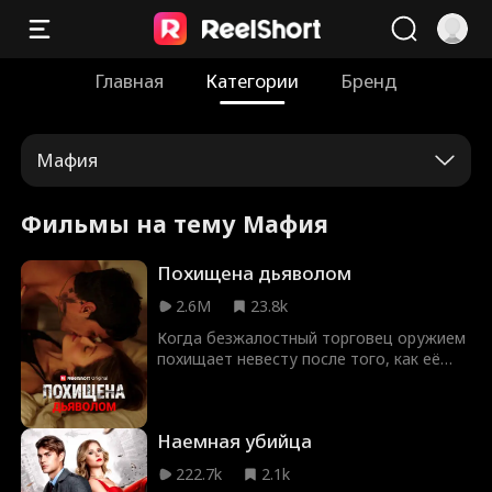
Главная
Категории
Бренд
Мафия
Фильмы на тему Мафия
Похищена дьяволом
2.6M
23.8k
Когда безжалостный торговец оружием
похищает невесту после того, как её
жених проваливает испытание любви в
смертельной игре в русскую рулетку,
она оказывается разрываема между
Наемная убийца
своими моральными принципами и
растущим влечением к опасному
222.7k
2.1k
мужчине, который готов на всё, чтобы