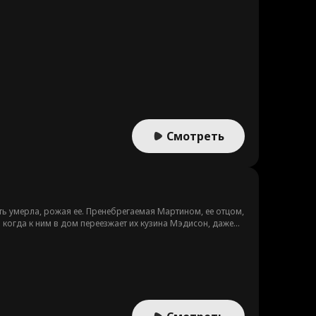
Смотреть
ть умерла, рожая ее. Пренебрегаемая Мартином, ее отцом,
 когда к ним в дом переезжает их кузина Мэдисон, даже
смысле его желание сбывается, когда у Анжелики