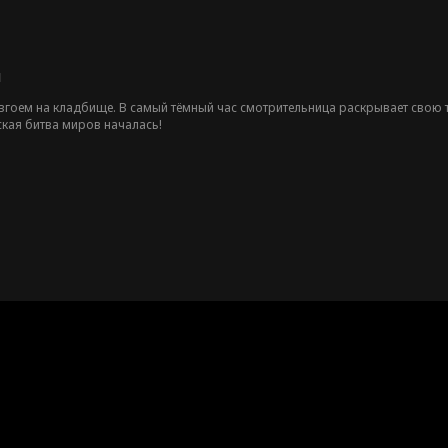
я
згоем на кладбище. В самый тёмный час смотрительница раскрывает свою т
кая битва миров началась!