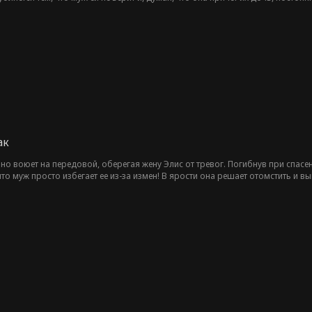
ак
йно воюет на передовой, оберегая жену Элис от тревог. Погибнув при спас
то муж просто избегает ее из-за измен! В ярости она решает отомстить и в
йана.