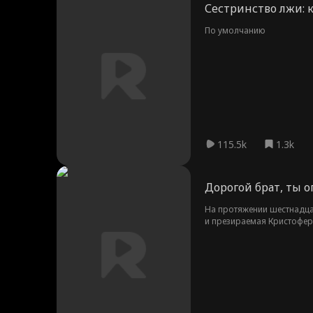
Сестринство лжи: 
По умолчанию
115.5k
1.3k
Дорогой брат, ты о
На протяжении шестнадцат
и презираемая Кристоферо
Кристофер оборачивается 
диагностируют рак. Но по