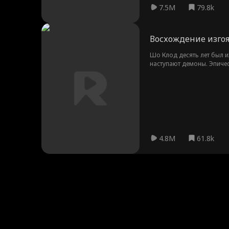
7.5M
79.8k
Восхождение изго
Шо Клод десять лет был и
наступают демоны. Эпичес
4.8M
61.8k