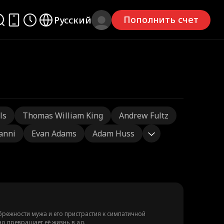
Пополнить счет
Русский
ls
Thomas William King
Andrew Fultz
ianni
Evan Adams
Adam Huss
ебрежности мужа и его пристрастия к симпатичной
нно превращает её жизнь в ад.