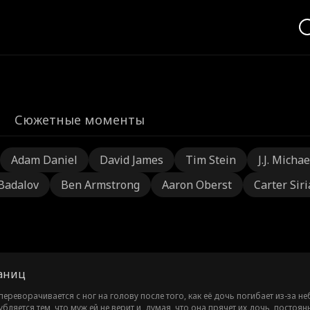
Сюжетные моменты
Adam Daniel
David James
Tim Stein
J.J. Michae
 Badalov
Ben Armstrong
Aaron Oberst
Carter Sir
раниц
ереворачивается с ног на голову после того, как её дочь погибает из-за н
убляется тем, что муж ей не верит и, думая, что она прячет их дочь, постоя