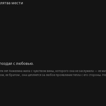
клятва мести
поздал с любовью.
и лет Анжелика жила с чувством вины, которого она не заслужила — ее ма
м, ее братом , она цепляется за любое проявление тепла с его стороны. Но
против Анжелики, мечтая, чтобы умерла она, а не их мама. И в некотором 
сле ее смерти мир Кристофера начинает рушиться.