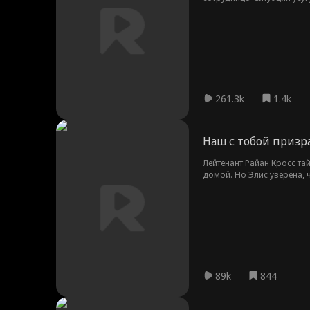
261.3k
1.4k
Наш с тобой призр
Лейтенант Райан Кросс та
домой. Но Элис уверена, ч
похоронной процессии Ра
89k
844