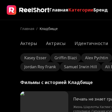
Главная
Категории
Бренд
Главная
/
Кладбище
Актеры
Актрисы
Идентичности
Kasey Esser
Griffin Blazi
Alex Pychtin
Jordan Roy Frank
Samuel Irwin Hill
Ali
Фильмы с историей Кладбище
Печаль не знает г
Жизнь Шарлотты Хастинг п
сотруднице. Ситуация усуг