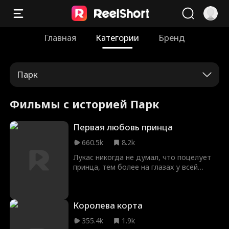
Главная
Категории
Бренд
Парк
Фильмы с историей Парк
Первая любовь принца
660.5k
8.2k
Лукас никогда не думал, что поцелует
принца, тем более на глазах у всей
школы. То, что началось как вражда с
принцем Николасом, превратилось в
дружбу, а затем в нечто гораздо
Королева корта
большее. Каждый взгляд, каждое
прикосновение рук манит их друг к
355.4k
1.9k
другу... но Николас разрывается между