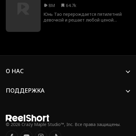
8M
64.7k
Юнь Тао перерождается пятилетней
девочкой и решает любой ценой
защитить свою мать. Но её очарование
и скрытые таланты, среди которых
фортепиано, каллиграфия, живопись и
медицина, быстро привлекают внимание
окружающих. Бабушка, дедушка и
влиятельные наставники души в ней не
чают, а недоброжелатели один за
другим получают по заслугам. Её
О НАС
родной отец — богатейший человек
Юньчэна, отчим — богатейший человек
Азии, а будущий муж — богатейший
человек мира. Сумеет ли малышка Юнь
ПОДДЕРЖКА
Тао изменить судьбу своей семьи и
защитить тех, кого любит?
© 2026 Crazy Maple Studio™, Inc. Все права защищены.