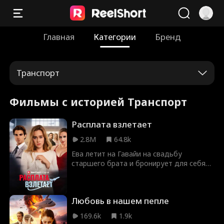
Главная
Категории
Бренд
Транспорт
Фильмы с историей Транспорт
Расплата взлетает
2.8M
64.8k
Ева летит на Гавайи на свадьбу
старшего брата и бронирует для себя
широкое место из-за сломанной ноги в
гипсе. Злобная женщина с
избалованным сыном требуют, чтобы
Любовь в нашем пепле
Ева уступила им место. Во время
турбулентности мальчик падает, его
169.6k
1.9k
мать требует развернуть самолет и