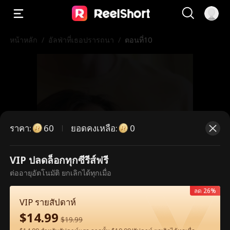
หน้าหลัก
/
อัลฟ่าที่เธอปรารถนา
/
ตอนที่10
ราคา
:
ยอดคงเหลือ
:
60
0
VIP ปลดล็อกทุกซีรีส์ฟรี
ตอนนี้เป็นตอนพรีเมียม กรุณาปลดล็อก
ต่ออายุอัตโนมัติ ยกเลิกได้ทุกเมื่อ
เพื่อรับชม
ลด 26%
VIP รายสัปดาห์
$
14.99
$
19.99
60
ปลดล็อกทันที