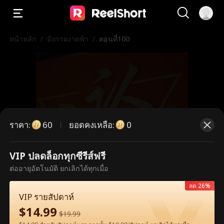
หน้าหลัก
/
มังกรผงาดฟ้า
/
ตอนที่100
ราคา
:
ยอดคงเหลือ
:
60
0
VIP ปลดล็อกทุกซีรีส์ฟรี
ตอนนี้เป็นตอนพรีเมียม กรุณาปลดล็อก
ต่ออายุอัตโนมัติ ยกเลิกได้ทุกเมื่อ
เพื่อรับชม
ลด 26%
VIP รายสัปดาห์
$
14.99
$
19.99
60
ปลดล็อกทันที