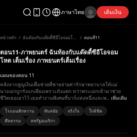
ภาษาไทย
เติมเงิน
หน้าหลัก
/
ฉันท้องกับแด๊ดดี้ซีอีโอจอมโห
/
ตอนที่11
ด
ตอน11-ภาพยนตร์ ฉันท้องกับแด๊ดดี้ซีอีโอจอม
โหด เต็มเรื่อง ภาพยนตร์เต็มเรื่อง
แผนของตอน 11
หลังจากสูญเงินเพื่อช่วยพี่ชายจ่ายค่ารักษาพยาบาลให้แม่
นางเอกถูกรังแกเพียงเพราะถังแตก ทว่าพระเอกเข้ามาช่วย
ชีวิตเธอเอาไว้ เธอทำงานพิเศษที่บาร์แห่งหนึ่งและพ
...
เพิ่มเติม
โรแมนติกหวาน
ทันสมัย
จริงใจ
ใกล้ชิด
ศีลธรรม
สหรัฐอเมริกา